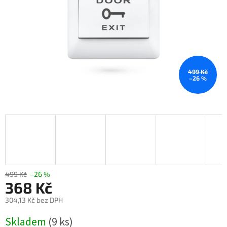
499 Kč
–26 %
499 Kč
–26 %
368 Kč
304,13 Kč bez DPH
Měrná
Skladem
(9 ks)
cena: