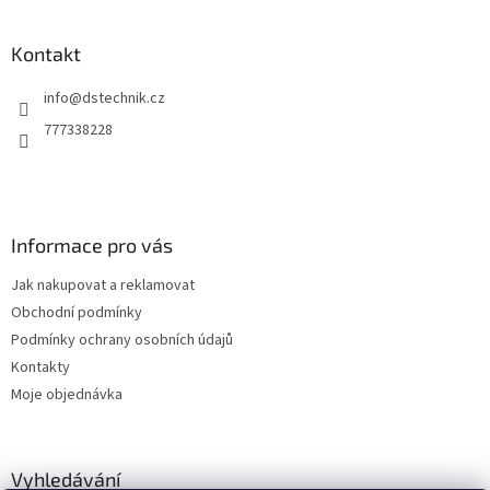
á
p
a
Kontakt
t
info
@
dstechnik.cz
í
777338228
Informace pro vás
Jak nakupovat a reklamovat
Obchodní podmínky
Podmínky ochrany osobních údajů
Kontakty
Moje objednávka
Vyhledávání