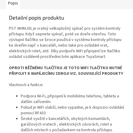
Popis
Detailní popis produktu
PST WHMJ01 je vratný velkoplošný spínač pro systém kontroly
přístupu. Když sepnete spínač, poté se dveře otevřou. Toto
výstupní tlačítko se široce používá v systému kontroly přístupu
ke dveřím např. v kanceláři, nebo také pro ovládání vrat,
elektrických rolet, atd. Díky podpoře WiFi připojení lze tlačítko
ovládat vzdáleně prostřednictvím aplikace TuyaSmart.
OPROTI BĚŽNÉMU TLAČÍTKU JE TOTO WIFI TLAČÍTKO NUTNÉ
PŘIPOJIT K NAPÁJECÍMU ZDROJI VIZ. SOUVISEJÍCÍ PRODUKTY
Vlastnosti a funkce:
Podpora Wi-Fi, připojení k mobilnímu telefonu, tabletu a
dalším zařízením.
Pokud je WiFi slabší, nebo vypadne, je k dispozici ovládání
pomocí RF433
Široké využití v kancelářích, obytných komunitách,
garážových vratech , elektrických závorách, rolet a
dalších místech s požadavkem na kontrolu přístupu.