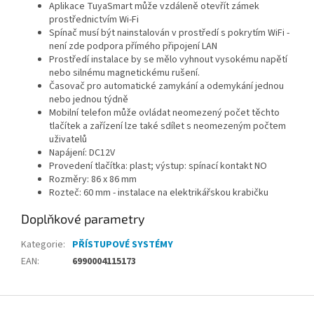
Aplikace TuyaSmart může vzdáleně otevřít zámek
prostřednictvím Wi-Fi
Spínač musí být nainstalován v prostředí s pokrytím WiFi -
není zde podpora přímého připojení LAN
Prostředí instalace by se mělo vyhnout vysokému napětí
nebo silnému magnetickému rušení.
Časovač pro automatické zamykání a odemykání jednou
nebo jednou týdně
Mobilní telefon může ovládat neomezený počet těchto
tlačítek a zařízení lze také sdílet s neomezeným počtem
uživatelů
Napájení: DC12V
Provedení tlačítka: plast; výstup: spínací kontakt NO
Rozměry: 86 x 86 mm
Rozteč: 60 mm - instalace na elektrikářskou krabičku
Doplňkové parametry
Kategorie
:
PŘÍSTUPOVÉ SYSTÉMY
EAN
:
6990004115173
Z