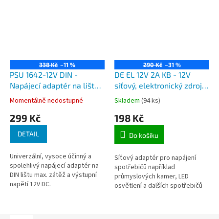
338 Kč
–11 %
290 Kč
–31 %
PSU 1642-12V DIN -
DE EL 12V 2A KB - 12V
Napájecí adaptér na lištu
síťový, elektronický zdroj,
DIN 12V DC 1,25A, 15W,
2A, přívodní i výstupní
Momentálně nedostupné
Skladem
(94 ks)
šířka 1 jednotky
kabel
299 Kč
198 Kč
DETAIL
Do košíku
Univerzální, vysoce účinný a
Síťový adaptér pro napájení
spolehlivý napájecí adaptér na
spotřebičů například
DIN lištu max. zátěž a výstupní
průmyslových kamer, LED
napětí 12V DC.
osvětlení a dalších spotřebičů
stejnosměrným stabilizovaným
napětím 12V.