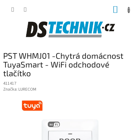
Přejít
NÁKUP
na
obsah
KOŠÍK
PST WHMJ01 -Chytrá domácnost
TuyaSmart - WiFi odchodové
tlačítko
411417
Značka:
LURECOM