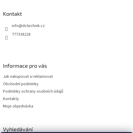
á
p
a
Kontakt
t
info
@
dstechnik.cz
í
777338228
Informace pro vás
Jak nakupovat a reklamovat
Obchodní podmínky
Podmínky ochrany osobních údajů
Kontakty
Moje objednávka
Vyhledávání