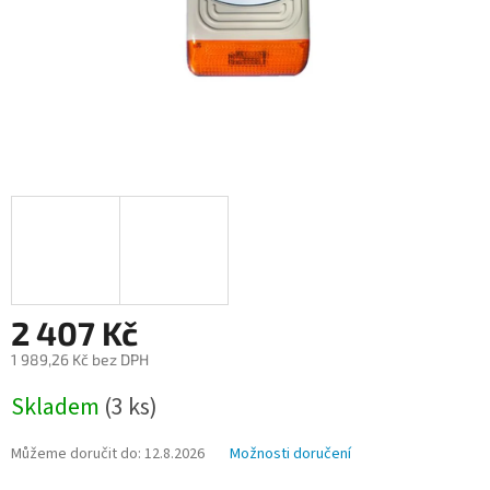
2 407 Kč
1 989,26 Kč bez DPH
Měrná
Skladem
(3 ks)
cena:
Můžeme doručit do:
12.8.2026
Možnosti doručení