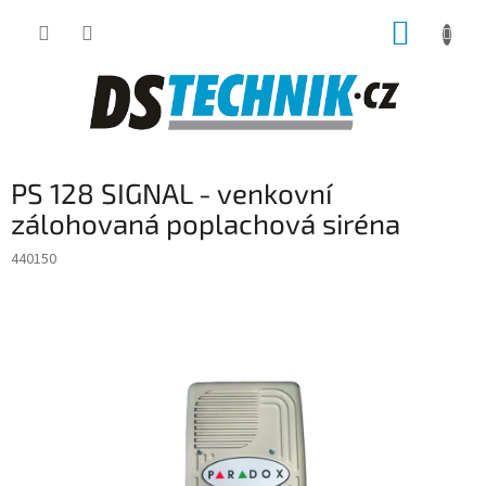
Přejít
NÁKUP
na
obsah
KOŠÍK
PS 128 SIGNAL - venkovní
zálohovaná poplachová siréna
440150