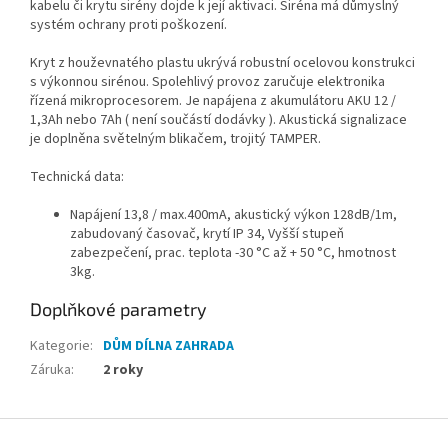
kabelu či krytu sirény dojde k její aktivaci. Siréna má důmyslný
systém ochrany proti poškození.
Kryt z houževnatého plastu ukrývá robustní ocelovou konstrukci
s výkonnou sirénou. Spolehlivý provoz zaručuje elektronika
řízená mikroprocesorem. Je napájena z akumulátoru AKU 12 /
1,3Ah nebo 7Ah ( není součástí dodávky ). Akustická signalizace
je doplněna světelným blikačem, trojitý TAMPER.
Technická data:
Napájení 13,8 / max.400mA, akustický výkon 128dB/1m,
zabudovaný časovač, krytí IP 34, Vyšší stupeň
zabezpečení, prac. teplota -30 °C až + 50 °C, hmotnost
3kg.
Doplňkové parametry
Kategorie
:
DŮM DÍLNA ZAHRADA
Záruka
:
2 roky
Z