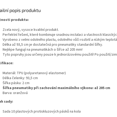
ailní popis produktu
tnosti produktu:
Zcela nový, vysoce kvalitní produkt.
Perfektní řešení, které kombinuje snadnou instalaci a vlastnosti klasick
Vyrobeno z velmi odolného plastu, odolného vůči rozbití a nízkým teplot
Délka až 93,5 cm je dostatečná pro pneumatiky standardní šířky.
Nejlépe fungují na pneumatikách o šířce až 205 mm!
Tyto popruhy jsou určeny pouze k jednorázovému použití! Po použití/zimn
ifikace:
Materiál: TPU (polyuretanový elastomer)
Délka čelenky: 93,5 cm
Šířka pásku: 2 cm
Šířka pneumatiky při zachování maximálního výkonu: až 205 cm
Barva: oranžová
h sady:
Sada 10 plastových protiskluzových pásků na kola