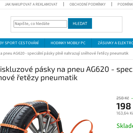
JAK NAKUPOVAT A REKLAMOVAT
OBCHODNÍ PODMÍNKY
PODMÍNK
HLEDAT
BY SPORT CESTOVÁNÍ
HODINKY MOBILY PC
ZÁSUVKY A ELEKTR
a pneu AG620 - speciální pásky plně nahrazují sněhové řetězy pneumatik
iskluzové pásky na pneu AG620 - speci
hové řetězy pneumatik
258 Kč
198
163,64 K
Měrná
Skla
cena: