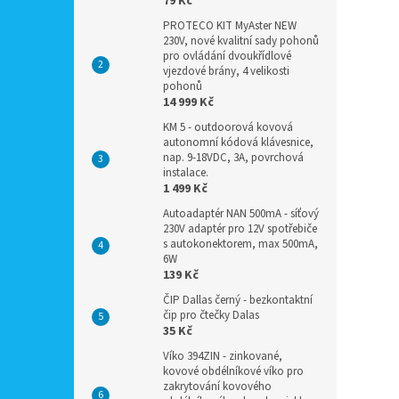
79 Kč
PROTECO KIT MyAster NEW
230V, nové kvalitní sady pohonů
pro ovládání dvoukřídlové
vjezdové brány, 4 velikosti
pohonů
14 999 Kč
KM 5 - outdoorová kovová
autonomní kódová klávesnice,
nap. 9-18VDC, 3A, povrchová
instalace.
1 499 Kč
Autoadaptér NAN 500mA - síťový
230V adaptér pro 12V spotřebiče
s autokonektorem, max 500mA,
6W
139 Kč
ČIP Dallas černý - bezkontaktní
čip pro čtečky Dalas
35 Kč
Víko 394ZIN - zinkované,
kovové obdélníkové víko pro
zakrytování kovového