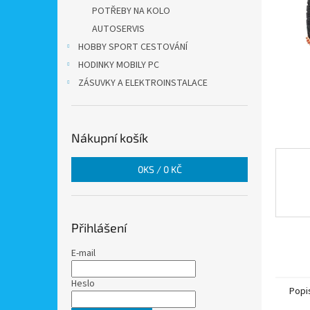
n
POTŘEBY NA KOLO
e
AUTOSERVIS
l
HOBBY SPORT CESTOVÁNÍ
HODINKY MOBILY PC
ZÁSUVKY A ELEKTROINSTALACE
Nákupní košík
0
KS /
0 KČ
Přihlášení
E-mail
Heslo
Popi