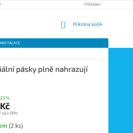
Y OCHRANY OSOBNÍCH ÚDAJŮ
KONTAKTY
Přihlášení
MOJE OBJEDNÁVKA
NÁKUPNÍ
Prázdný košík
KOŠÍK
OINSTALACE
ální pásky plně nahrazují
–23 %
 Kč
č bez DPH
dem
(2 ks)