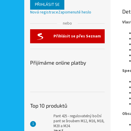
PŘIHLÁSIT SE
Det
Nová registrace
Zapomenuté heslo
Vlas
nebo
Přihlásit se přes Seznam
Přijímáme online platby
Spec
Top 10 produktů
Obsa
Pant 425 - regulovatelný boční
pant se šroubem M12, M16, M18,
M20 a M24.