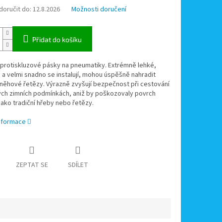
oručit do:
12.8.2026
Možnosti doručení
Přidat do košíku
 protiskluzové pásky na pneumatiky. Extrémně lehké,
 a velmi snadno se instalují, mohou úspěšně nahradit
sněhové řetězy. Výrazně zvyšují bezpečnost při cestování
ých zimních podmínkách, aniž by poškozovaly povrch
ako tradiční hřeby nebo řetězy.
informace
ZEPTAT SE
SDÍLET