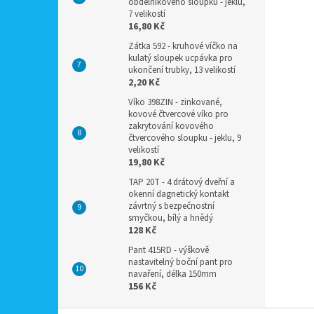
obdélníkového sloupku - jeklu,
7 velikostí
16,80 Kč
Zátka 592 - kruhové víčko na
kulatý sloupek ucpávka pro
ukončení trubky, 13 velikostí
2,20 Kč
Víko 398ZIN - zinkované,
kovové čtvercové víko pro
zakrytování kovového
čtvercového sloupku - jeklu, 9
velikostí
19,80 Kč
TAP 20T - 4 drátový dveřní a
okenní dagnetický kontakt
závrtný s bezpečnostní
smyčkou, bílý a hnědý
128 Kč
Pant 415RD - výškově
nastavitelný boční pant pro
navaření, délka 150mm
156 Kč