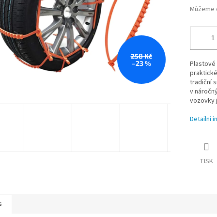
Můžeme d
258 Kč
–23 %
Plastové
praktické
tradiční 
v náročn
vozovky j
Detailní 
TISK
s