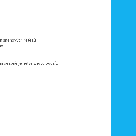
ých sněhových řetězů.
ám.
í sezóně je nelze znovu použít.