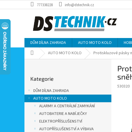
Přejít
777338228
info@dstechnik.cz
na
obsah
DŮM DÍLNA ZAHRADA
AUTO MOTO KOLO
HOB
Domů
AUTO MOTO KOLO
Protiskluzové pásky n
P
Prot
o
Přeskočit
s
sně
Kategorie
kategorie
t
530320
r
DŮM DÍLNA ZAHRADA
a
AUTO MOTO KOLO
n
ALARMY A CENTRÁLNÍ ZAMYKÁNÍ
n
í
AUTOBATERIE A NABÍJEČKY
p
ELEKTROPŘÍSLUŠENSTVÍ
a
AUTOPŘÍSLUŠENSTVÍ A VÝBAVA