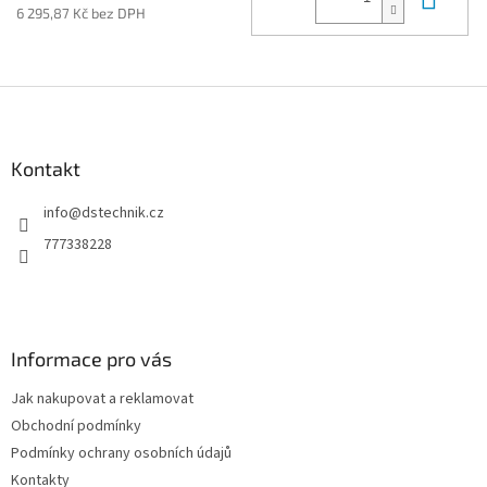
6 295,87 Kč bez DPH
Z
á
p
a
Kontakt
t
info
@
dstechnik.cz
í
777338228
Informace pro vás
Jak nakupovat a reklamovat
Obchodní podmínky
Podmínky ochrany osobních údajů
Kontakty