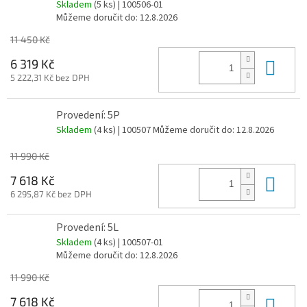
Skladem
(5 ks)
| 100506-01
Můžeme doručit do:
12.8.2026
11 450 Kč
Do 
6 319 Kč
5 222,31 Kč bez DPH
Provedení: 5P
Skladem
(4 ks)
| 100507
Můžeme doručit do:
12.8.2026
11 990 Kč
Do 
7 618 Kč
6 295,87 Kč bez DPH
Provedení: 5L
Skladem
(4 ks)
| 100507-01
Můžeme doručit do:
12.8.2026
11 990 Kč
Do 
7 618 Kč