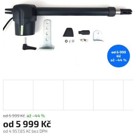
od 5 999
Kč
až –44 %
od 5 999 Kč
až –44 %
od
5 999 Kč
od
4 957,85 Kč
bez DPH