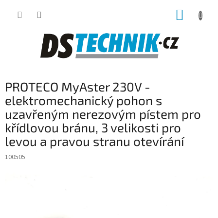
Přejít
NÁKUP
na
obsah
KOŠÍK
PROTECO MyAster 230V -
elektromechanický pohon s
uzavřeným nerezovým pístem pro
křídlovou bránu, 3 velikosti pro
levou a pravou stranu otevírání
100505