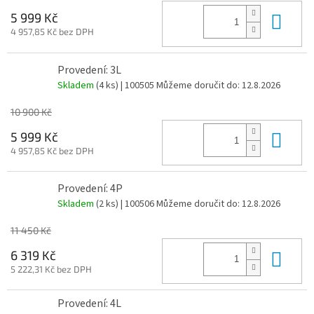
Do 
5 999 Kč
4 957,85 Kč bez DPH
Provedení: 3L
Skladem
(4 ks)
| 100505
Můžeme doručit do:
12.8.2026
10 900 Kč
Do 
5 999 Kč
4 957,85 Kč bez DPH
Provedení: 4P
Skladem
(2 ks)
| 100506
Můžeme doručit do:
12.8.2026
11 450 Kč
Do 
6 319 Kč
5 222,31 Kč bez DPH
Provedení: 4L