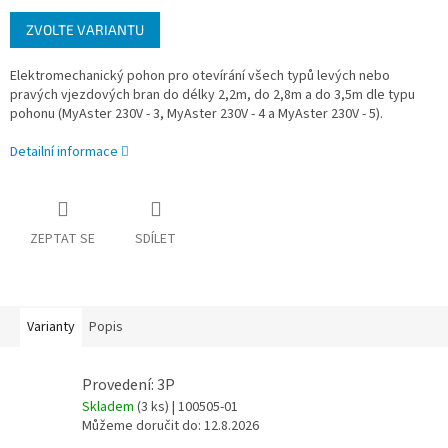
Měrná
ZVOLTE VARIANTU
cena:
Elektromechanický pohon pro otevírání všech typů levých nebo
pravých vjezdových bran do délky 2,2m, do 2,8m a do 3,5m dle typu
pohonu (MyAster 230V - 3, MyAster 230V - 4 a MyAster 230V - 5).
Detailní informace
ZEPTAT SE
SDÍLET
Varianty
Popis
Provedení: 3P
Skladem
(3 ks)
| 100505-01
Můžeme doručit do:
12.8.2026