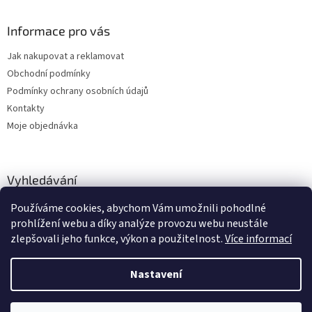
Informace pro vás
Jak nakupovat a reklamovat
Obchodní podmínky
Podmínky ochrany osobních údajů
Kontakty
Moje objednávka
Vyhledávání
Používáme cookies, abychom Vám umožnili pohodlné
HLEDAT
prohlížení webu a díky analýze provozu webu neustále
zlepšovali jeho funkce, výkon a použitelnost.
Více informací
Nastavení
Vytvořil Shoptet