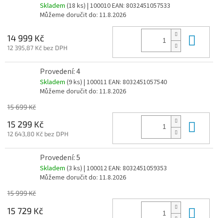
Skladem
(18 ks)
| 100010
EAN:
8032451057533
Můžeme doručit do:
11.8.2026
Do 
14 999 Kč
12 395,87 Kč bez DPH
Provedení: 4
Skladem
(9 ks)
| 100011
EAN:
8032451057540
Můžeme doručit do:
11.8.2026
15 699 Kč
Do 
15 299 Kč
12 643,80 Kč bez DPH
Provedení: 5
Skladem
(3 ks)
| 100012
EAN:
8032451059353
Můžeme doručit do:
11.8.2026
15 999 Kč
Do 
15 729 Kč