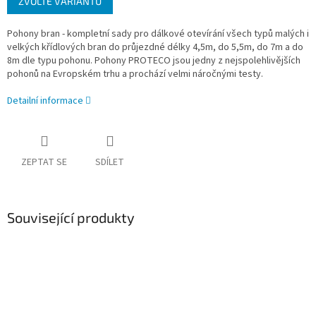
ZVOLTE VARIANTU
cena:
Pohony bran - kompletní sady pro dálkové otevírání všech typů malých i
velkých křídlových bran do průjezdné délky 4,5m, do 5,5m, do 7m a do
8m dle typu pohonu. Pohony PROTECO jsou jedny z nejspolehlivějších
pohonů na Evropském trhu a prochází velmi náročnými testy.
Detailní informace
ZEPTAT SE
SDÍLET
Související produkty