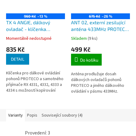
960 Kč
–13 %
675 Kč
–26 %
TX 4 ANGIE, dálkový
ANT 02, externí zesilující
ovladač - klíčenka
anténa 433MHz PROTECO
čtyřkanálová s učícím a
se zaizolovaným prutem
Momentálně nedostupné
Skladem
(9 ks)
kopírovacím režimem pro
antény
835 Kč
499 Kč
pohony PROTECO
DETAIL
Do košíku
Klíčenka pro dálkové ovládání
Anténa prodlužuje dosah
pohonů PROTECO a samotného
dálkových ovladačů pohonů
přijímače RX 4331, 4332, 4333 a
PROTECO a jiného dálkového
4334 s možností kopírování
ovládání v pásmu 433MHz.
(duplikování) klíčenek bez
nutnosti programování každé...
Varianty
Popis
Související soubory (4)
Provedení: 3