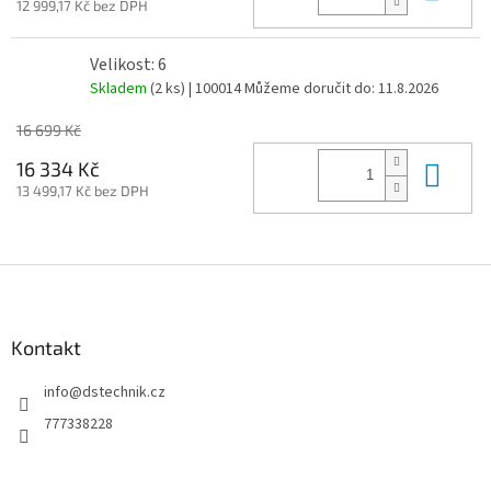
12 999,17 Kč bez DPH
Velikost: 6
Skladem
(2 ks)
| 100014
Můžeme doručit do:
11.8.2026
16 699 Kč
Do 
16 334 Kč
13 499,17 Kč bez DPH
Z
á
p
a
Kontakt
t
info
@
dstechnik.cz
í
777338228