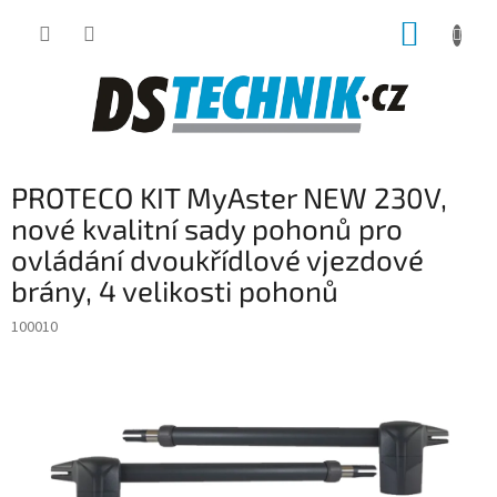
Přejít
NÁKUP
na
obsah
KOŠÍK
PROTECO KIT MyAster NEW 230V,
nové kvalitní sady pohonů pro
ovládání dvoukřídlové vjezdové
brány, 4 velikosti pohonů
100010