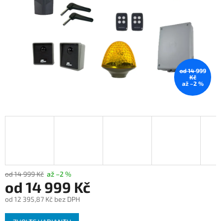
od 14 999
Kč
až –2 %
od 14 999 Kč
až –2 %
od
14 999 Kč
od
12 395,87 Kč
bez DPH
Měrná