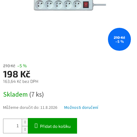
210 Kč
–5 %
210 Kč
–5 %
198 Kč
163,64 Kč bez DPH
Měrná
Skladem
(7 ks)
cena:
Můžeme doručit do:
11.8.2026
Možnosti doručení
Přidat do košíku