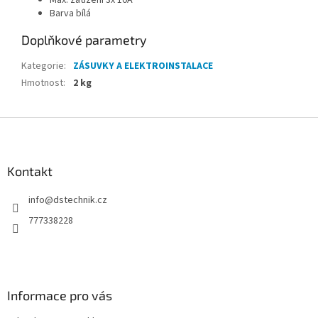
Max. zatížení 3x 10A
Barva bílá
Doplňkové parametry
Kategorie
:
ZÁSUVKY A ELEKTROINSTALACE
Hmotnost
:
2 kg
Z
á
p
a
Kontakt
t
info
@
dstechnik.cz
í
777338228
Informace pro vás