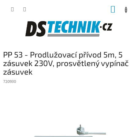
Přejít
NÁKUP
na
obsah
KOŠÍK
PP 53 - Prodlužovací přívod 5m, 5
zásuvek 230V, prosvětlený vypínač
zásuvek
720930