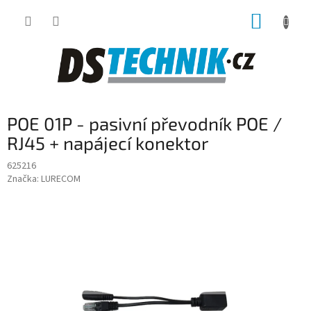
Přejít
NÁKUP
na
obsah
KOŠÍK
POE 01P - pasivní převodník POE /
RJ45 + napájecí konektor
625216
Značka:
LURECOM