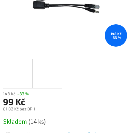
148 Kč
–33 %
148 Kč
–33 %
99 Kč
81,82 Kč bez DPH
Měrná
Skladem
(14 ks)
cena: