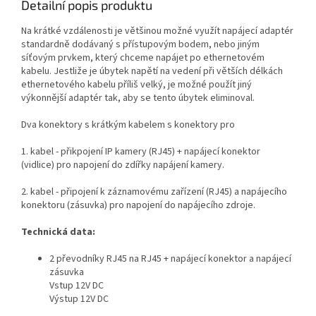
Detailní popis produktu
Na krátké vzdálenosti je většinou možné využít napájecí adaptér
standardně dodávaný s přístupovým bodem, nebo jiným
síťovým prvkem, který chceme napájet po ethernetovém
kabelu. Jestliže je úbytek napětí na vedení při větších délkách
ethernetového kabelu příliš velký, je možné použít jiný
výkonnější adaptér tak, aby se tento úbytek eliminoval.
Dva konektory s krátkým kabelem s konektory pro
1. kabel - přikpojení IP kamery (RJ45) + napájecí konektor
(vidlice) pro napojení do zdířky napájení kamery.
2. kabel - připojení k záznamovému zařízení (RJ45) a napájecího
konektoru (zásuvka) pro napojení do napájecího zdroje.
Technická data:
2 převodníky RJ45 na RJ45 + napájecí konektor a napájecí
zásuvka
Vstup 12V DC
Výstup 12V DC