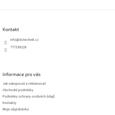
Z
á
p
a
Kontakt
t
info
@
dstechnik.cz
í
777338228
Informace pro vás
Jak nakupovat a reklamovat
Obchodní podmínky
Podmínky ochrany osobních údajů
Kontakty
Moje objednávka