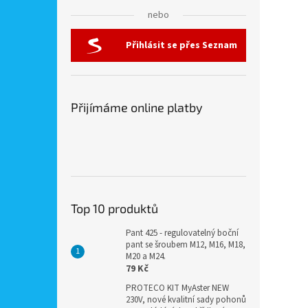
nebo
Přihlásit se přes Seznam
Přijímáme online platby
Top 10 produktů
Pant 425 - regulovatelný boční
pant se šroubem M12, M16, M18,
M20 a M24.
79 Kč
PROTECO KIT MyAster NEW
230V, nové kvalitní sady pohonů