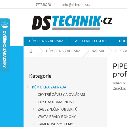
Přejít
777338228
info@dstechnik.cz
na
obsah
DŮM DÍLNA ZAHRADA
AUTO MOTO KOLO
HOB
Domů
DŮM DÍLNA ZAHRADA
NÁŘADÍ
PIPECA
P
PIP
o
Přeskočit
s
prof
Kategorie
kategorie
t
604216
r
DŮM DÍLNA ZAHRADA
Značka:
a
CHYTRÉ ZÁVĚSY A OVLÁDÁNÍ
n
CHYTRÁ DOMÁCNOST
n
í
ZABEZPEČENÍ OBJEKTŮ
p
VRATA BRÁNY POHONY
a
KAMEROVÉ SYSTÉMY