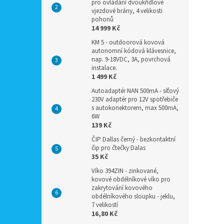
pro ovládání dvoukřídlové
vjezdové brány, 4 velikosti
pohonů
14 999 Kč
KM 5 - outdoorová kovová
autonomní kódová klávesnice,
nap. 9-18VDC, 3A, povrchová
instalace.
1 499 Kč
Autoadaptér NAN 500mA - síťový
230V adaptér pro 12V spotřebiče
s autokonektorem, max 500mA,
6W
139 Kč
ČIP Dallas černý - bezkontaktní
čip pro čtečky Dalas
35 Kč
Víko 394ZIN - zinkované,
kovové obdélníkové víko pro
zakrytování kovového
obdélníkového sloupku - jeklu,
7 velikostí
16,80 Kč