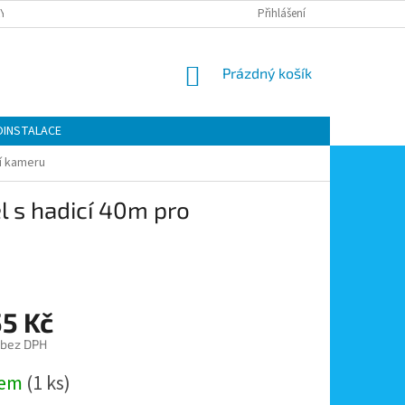
Y OCHRANY OSOBNÍCH ÚDAJŮ
KONTAKTY
Přihlášení
MOJE OBJEDNÁVKA
NÁKUPNÍ
Prázdný košík
KOŠÍK
OINSTALACE
ní kameru
 s hadicí 40m pro
55 Kč
 bez DPH
dem
(1 ks)