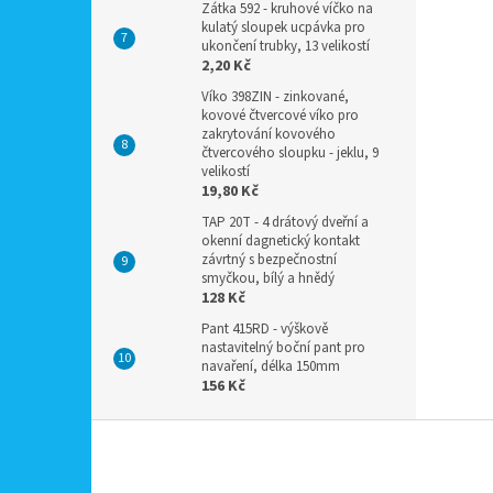
Zátka 592 - kruhové víčko na
kulatý sloupek ucpávka pro
ukončení trubky, 13 velikostí
2,20 Kč
Víko 398ZIN - zinkované,
kovové čtvercové víko pro
zakrytování kovového
čtvercového sloupku - jeklu, 9
velikostí
19,80 Kč
TAP 20T - 4 drátový dveřní a
okenní dagnetický kontakt
závrtný s bezpečnostní
smyčkou, bílý a hnědý
128 Kč
Pant 415RD - výškově
nastavitelný boční pant pro
navaření, délka 150mm
156 Kč
Z
á
p