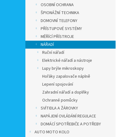
n
OSOBNÍ OCHRANA
e
ŠPIONÁŽNÍ TECHNIKA
l
DOMOVNÍ TELEFONY
PŘÍSTUPOVÉ SYSTÉMY
MĚŘÍCÍ PŘÍSTROJE
NÁŘADÍ
Ruční nářadí
Elektrické nářadí a nástroje
Lupy brýle mikroskopy
Hořáky zapalovače náplně
Lepení spojování
Zahradní nářadí a doplňky
Ochranné pomůcky
SVÍTIDLA A ŽÁROVKY
NAPÁJENÍ OVLÁDÁNÍ REGULACE
DOMÁCÍ SPOTŘEBIČE A POTŘEBY
AUTO MOTO KOLO