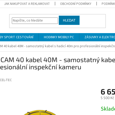
JAK NAKUPOVAT A REKLAMOVAT
OBCHODNÍ PODMÍNKY
PODMÍNK
HLEDAT
BY SPORT CESTOVÁNÍ
HODINKY MOBILY PC
ZÁSUVKY A ELEKTR
M 40 kabel 40M - samostatný kabel s hadicí 40m pro profesionální inspekč
ECAM 40 kabel 40M - samostatný kabel
esionální inspekční kameru
CEL-TEC
6 6
5 500 Kč
Měrná
Skla
cena: