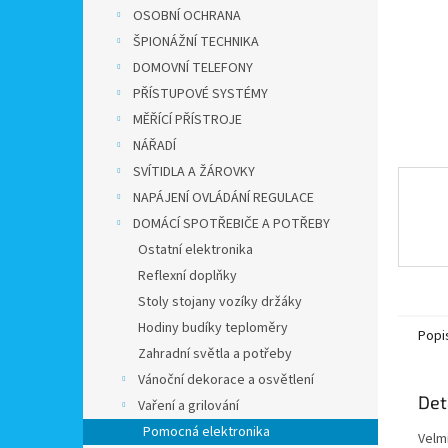
n
OSOBNÍ OCHRANA
e
ŠPIONÁŽNÍ TECHNIKA
l
DOMOVNÍ TELEFONY
PŘÍSTUPOVÉ SYSTÉMY
MĚŘÍCÍ PŘÍSTROJE
NÁŘADÍ
SVÍTIDLA A ŽÁROVKY
NAPÁJENÍ OVLÁDÁNÍ REGULACE
DOMÁCÍ SPOTŘEBIČE A POTŘEBY
Ostatní elektronika
Reflexní doplňky
Stoly stojany vozíky držáky
Hodiny budíky teploměry
Popi
Zahradní světla a potřeby
Vánoční dekorace a osvětlení
Det
Vaření a grilování
Pomocná elektronika
Velm