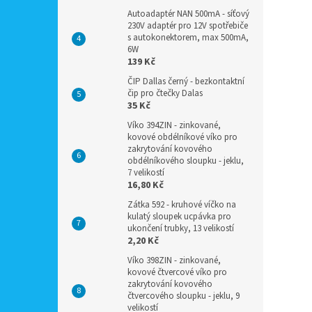
Autoadaptér NAN 500mA - síťový
230V adaptér pro 12V spotřebiče
s autokonektorem, max 500mA,
6W
139 Kč
ČIP Dallas černý - bezkontaktní
čip pro čtečky Dalas
35 Kč
Víko 394ZIN - zinkované,
kovové obdélníkové víko pro
zakrytování kovového
obdélníkového sloupku - jeklu,
7 velikostí
16,80 Kč
Zátka 592 - kruhové víčko na
kulatý sloupek ucpávka pro
ukončení trubky, 13 velikostí
2,20 Kč
Víko 398ZIN - zinkované,
kovové čtvercové víko pro
zakrytování kovového
čtvercového sloupku - jeklu, 9
velikostí