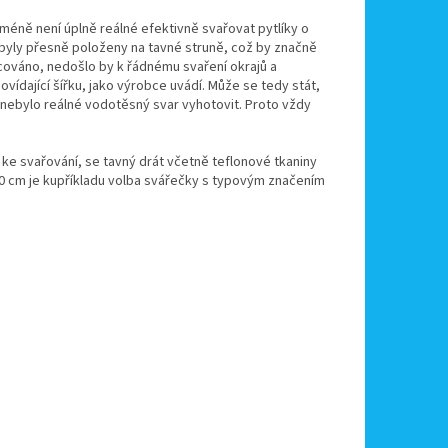
méně není úplně reálné efektivně svařovat pytlíky o
 byly přesně položeny na tavné struně, což by značně
ováno, nedošlo by k řádnému svaření okrajů a
ídající šířku, jako výrobce uvádí. Může se tedy stát,
 nebylo reálné vodotěsný svar vyhotovit. Proto vždy
ke svařování, se tavný drát včetně teflonové tkaniny
 10 cm je kupříkladu volba svářečky s typovým značením