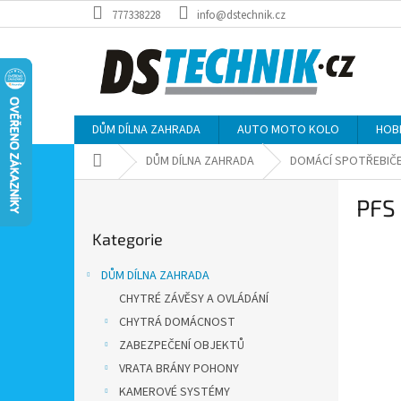
Přejít
777338228
info@dstechnik.cz
na
obsah
DŮM DÍLNA ZAHRADA
AUTO MOTO KOLO
HOB
Domů
DŮM DÍLNA ZAHRADA
DOMÁCÍ SPOTŘEBIČ
P
PFS 
o
Přeskočit
s
Kategorie
kategorie
t
r
DŮM DÍLNA ZAHRADA
a
CHYTRÉ ZÁVĚSY A OVLÁDÁNÍ
n
CHYTRÁ DOMÁCNOST
n
í
ZABEZPEČENÍ OBJEKTŮ
p
VRATA BRÁNY POHONY
a
KAMEROVÉ SYSTÉMY