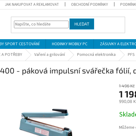
JAK NAKUPOVAT A REKLAMOVAT
OBCHODNÍ PODMÍNKY
PODMÍNK
HLEDAT
BY SPORT CESTOVÁNÍ
HODINKY MOBILY PC
ZÁSUVKY A ELEKTR
E A POTŘEBY
Vaření a grilování
Pomocná elektronika
PFS 
400 - páková impulsní svářečka fólií
1 496 Kč
1 19
990,08 K
Měrná
Skla
cena:
Můžeme d