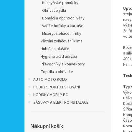
Kuchyňské pomůcky
Upoz
Ohřívače jídla
stej
Domácí a obchodní váhy
navy
výsl
Vařiče hořáky a kartuše
že f
Mixéry, šlehače, hrnky
volt
Větrání zvlhčování klima
Reze
Hubiče a plašiče
a si
Hygiena úklid údržba
400 
Převodníky a konvektory
Náhr
Topidla a ohřívače
Tech
AUTO MOTO KOLO
Typ 
HOBBY SPORT CESTOVÁNÍ
Výko
HODINKY MOBILY PC
Délk
ZÁSUVKY A ELEKTROINSTALACE
Dodá
Šířk
Komp
Časov
Nákupní košík
Rozm
Napá