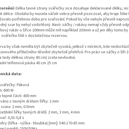
ornění:
Délka tavné struny svářečky sice dosahuje deklarované délky, nic
né délce. Obsluha by musela sáček velice přesně pozicovat, aby kraje fólie
šovalo potřebnou dobu pro svařování. Pokud by vše nebylo přesně napozic
edný svar by nebyl vodotěsný. Navíc sáčky / rukávy nemají vždy přesně odpov
óliový rukáv o šířce 200mm může mít například 203mm a už jen díky tomu by
e svářečku fólií s dostatečnou rezervou.
rva by však neměla být zbytečně vysoká, jelikož v místech, kde nedochází 
likonového přítlačného těsnění zbytečně přehřívá. Pro práci se sáčky o šíři
(a tedy délkou struny 40 cm) zcela nevhodná.
adní teflonová páska 40 cm 25 cm
nická data:
svářečky: Páková
n: 600 W
a topné části: 400 mm
váno s tavným drátem šířky: 2 mm
a svaru: 2 mm, 0.5mm
atibilní šířky tavných drátů: 2 mm, 3 mm, 4 mm
ač: 0,01-0,8 s
ěry (šířka - výška - hloubka) [mm]: 540-170-85 mm
jecí napětí: 230V/50Hz