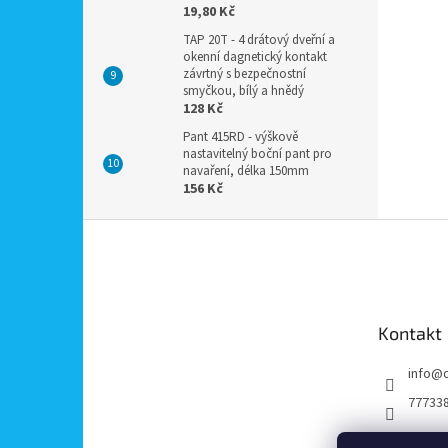
19,80 Kč
TAP 20T - 4 drátový dveřní a
okenní dagnetický kontakt
závrtný s bezpečnostní
smyčkou, bílý a hnědý
128 Kč
Pant 415RD - výškově
nastavitelný boční pant pro
navaření, délka 150mm
156 Kč
Z
á
p
a
t
Kontakt
í
info
@
77733