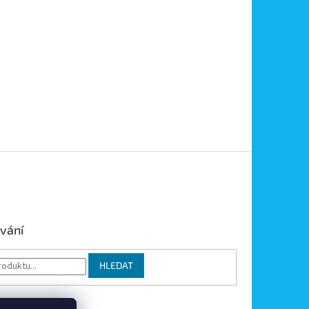
vání
HLEDAT