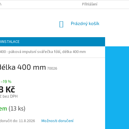
Y OCHRANY OSOBNÍCH ÚDAJŮ
KONTAKTY
Přihlášení
MOJE OBJEDNÁVKA
NÁKUPNÍ
Prázdný košík
KOŠÍK
OINSTALACE
400 - páková impulsní svářečka fólií, délka 400 mm
, délka 400 mm
70026
–19 %
8 Kč
č bez DPH
dem
(13 ks)
oručit do:
11.8.2026
Možnosti doručení