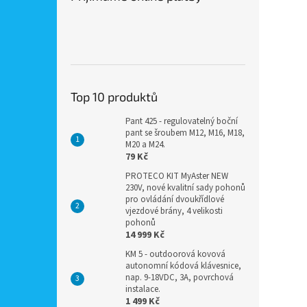
Top 10 produktů
Pant 425 - regulovatelný boční
pant se šroubem M12, M16, M18,
M20 a M24.
79 Kč
PROTECO KIT MyAster NEW
230V, nové kvalitní sady pohonů
pro ovládání dvoukřídlové
vjezdové brány, 4 velikosti
pohonů
14 999 Kč
KM 5 - outdoorová kovová
autonomní kódová klávesnice,
nap. 9-18VDC, 3A, povrchová
instalace.
1 499 Kč