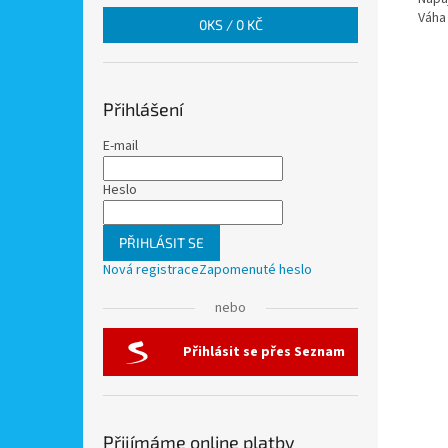
Váha 
0
KS /
0 KČ
Přihlášení
E-mail
Heslo
PŘIHLÁSIT SE
Nová registrace
Zapomenuté heslo
nebo
Přihlásit se přes Seznam
Přijímáme online platby