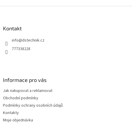
Z
á
p
a
Kontakt
t
info
@
dstechnik.cz
í
777338228
Informace pro vás
Jak nakupovat a reklamovat
Obchodní podmínky
Podmínky ochrany osobních údajů
Kontakty
Moje objednávka