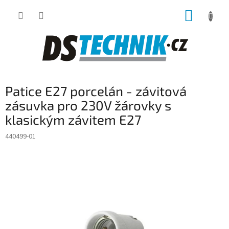
Přejít
NÁKUP
na
obsah
KOŠÍK
Patice E27 porcelán - závitová
zásuvka pro 230V žárovky s
klasickým závitem E27
440499-01