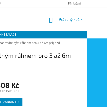
Y OCHRANY OSOBNÍCH ÚDAJŮ
KONTAKTY
Přihlášení
MOJE OBJEDNÁVKA
NÁKUPNÍ
Prázdný košík
KOŠÍK
OINSTALACE
nastavitelným ráhnem pro 3 až 6m průjezd
elným ráhnem pro 3 až 6m
608 Kč
8 Kč bez DPH
E VARIANTU