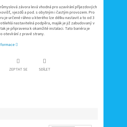
 průmyslová závora levá vhodná pro uzavírání příjezdových
kovišť, vjezdů a pod. s obytným i častým provozem. Pro
ru je určené ráhno u kterého lze délku nastavit a to od 3
otilehlá nastavitelná podpěra, maják je již zabudovaný v
 tak je připravena k okamžité instalaci. Tato bariéra je
o otevírání z pravé strany.
informace
ZEPTAT SE
SDÍLET