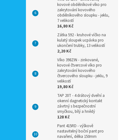
kovové obdélníkové víko pro
zakrytování kovového
obdélníkového sloupku - jeklu,
7 velikostí
16,80 Kč
Zátka 592 - kruhové víčko na
kulatý sloupek ucpávka pro
ukončení trubky, 13 velikostí
2,20 Kč
Víko 398ZIN - zinkované,
kovové čtvercové víko pro
zakrytování kovového
čtvercového sloupku - jeklu, 9
velikostí
19,80 Kč
TAP 20T - 4 drátový dveřní a
okenní dagnetický kontakt
závrtný s bezpečnostní
smyčkou, bílý a hnědý
128 Kč
Pant 415RD - výškově
nastavitelný boční pant pro
navaření, délka 150mm