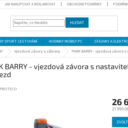
JAK NAKUPOVAT A REKLAMOVAT
OBCHODNÍ PODMÍNKY
PODMÍNK
HLEDAT
BY SPORT CESTOVÁNÍ
HODINKY MOBILY PC
ZÁSUVKY A ELEKTR
NY
Vjezdové závory a zábrany
PARK BARRY - vjezdová závora s 
K BARRY - vjezdová závora s nastavit
jezd
PROTECO
26 
21 990,0
Měrná
ZVOLT
cena: