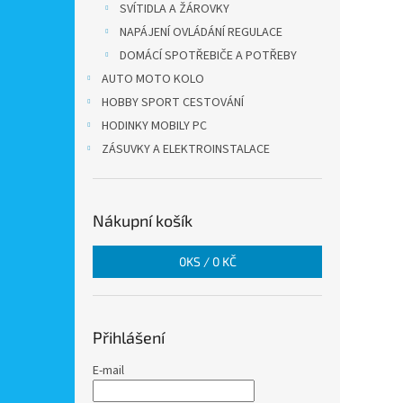
SVÍTIDLA A ŽÁROVKY
NAPÁJENÍ OVLÁDÁNÍ REGULACE
DOMÁCÍ SPOTŘEBIČE A POTŘEBY
AUTO MOTO KOLO
HOBBY SPORT CESTOVÁNÍ
HODINKY MOBILY PC
ZÁSUVKY A ELEKTROINSTALACE
Nákupní košík
0
KS /
0 KČ
Přihlášení
E-mail