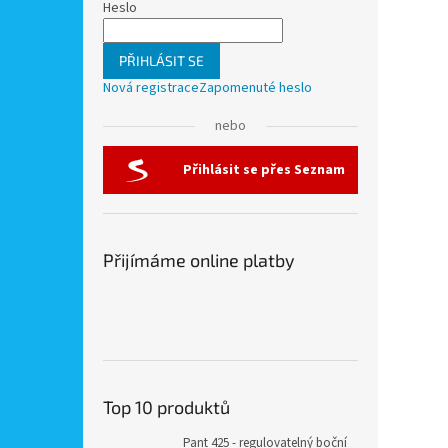
Heslo
PŘIHLÁSIT SE
Nová registrace
Zapomenuté heslo
nebo
Přihlásit se přes Seznam
Přijímáme online platby
Top 10 produktů
Pant 425 - regulovatelný boční