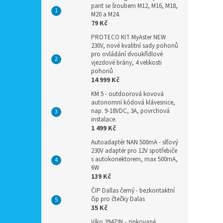
pant se šroubem M12, M16, M18,
M20 a M24.
79 Kč
PROTECO KIT MyAster NEW
230V, nové kvalitní sady pohonů
pro ovládání dvoukřídlové
vjezdové brány, 4 velikosti
pohonů
14 999 Kč
KM 5 - outdoorová kovová
autonomní kódová klávesnice,
nap. 9-18VDC, 3A, povrchová
instalace.
1 499 Kč
Autoadaptér NAN 500mA - síťový
230V adaptér pro 12V spotřebiče
s autokonektorem, max 500mA,
6W
139 Kč
ČIP Dallas černý - bezkontaktní
čip pro čtečky Dalas
35 Kč
Víko 394ZIN - zinkované,