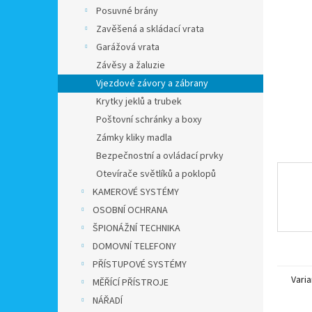
n
Posuvné brány
e
Zavěšená a skládací vrata
l
Garážová vrata
Závěsy a žaluzie
Vjezdové závory a zábrany
Krytky jeklů a trubek
Poštovní schránky a boxy
Zámky kliky madla
Bezpečnostní a ovládací prvky
Otevírače světlíků a poklopů
KAMEROVÉ SYSTÉMY
OSOBNÍ OCHRANA
ŠPIONÁŽNÍ TECHNIKA
DOMOVNÍ TELEFONY
PŘÍSTUPOVÉ SYSTÉMY
Varia
MĚŘÍCÍ PŘÍSTROJE
NÁŘADÍ