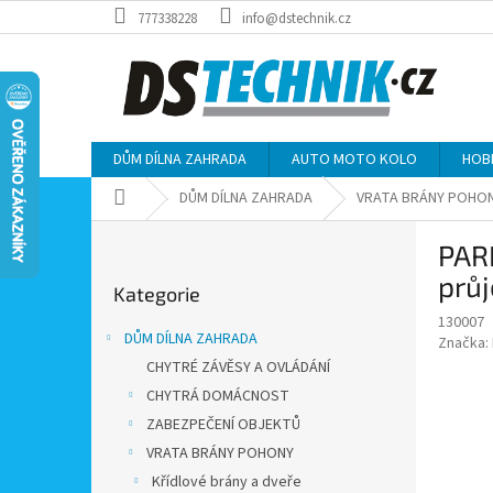
Přejít
777338228
info@dstechnik.cz
na
obsah
DŮM DÍLNA ZAHRADA
AUTO MOTO KOLO
HOB
Domů
DŮM DÍLNA ZAHRADA
VRATA BRÁNY POHO
P
PAR
o
Přeskočit
s
prů
Kategorie
kategorie
t
130007
r
DŮM DÍLNA ZAHRADA
Značka:
a
CHYTRÉ ZÁVĚSY A OVLÁDÁNÍ
n
CHYTRÁ DOMÁCNOST
n
í
ZABEZPEČENÍ OBJEKTŮ
p
VRATA BRÁNY POHONY
a
Křídlové brány a dveře