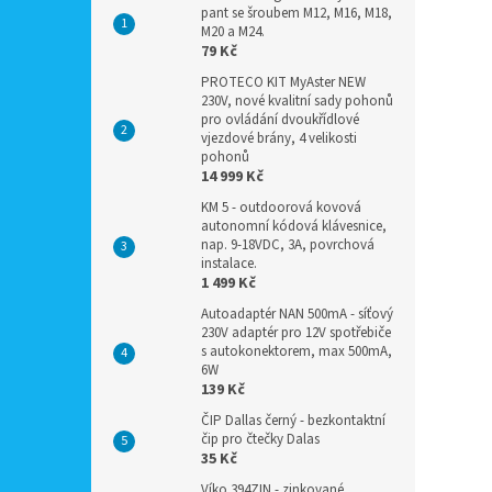
pant se šroubem M12, M16, M18,
M20 a M24.
79 Kč
PROTECO KIT MyAster NEW
230V, nové kvalitní sady pohonů
pro ovládání dvoukřídlové
vjezdové brány, 4 velikosti
pohonů
14 999 Kč
KM 5 - outdoorová kovová
autonomní kódová klávesnice,
nap. 9-18VDC, 3A, povrchová
instalace.
1 499 Kč
Autoadaptér NAN 500mA - síťový
230V adaptér pro 12V spotřebiče
s autokonektorem, max 500mA,
6W
139 Kč
ČIP Dallas černý - bezkontaktní
čip pro čtečky Dalas
35 Kč
Víko 394ZIN - zinkované,