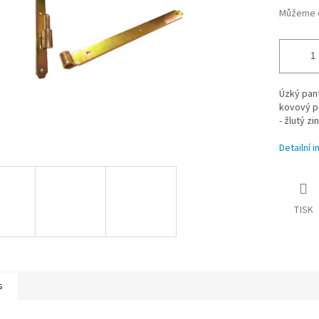
Můžeme d
Úzký pan
kovový p
- žlutý zi
Detailní 
TISK
s