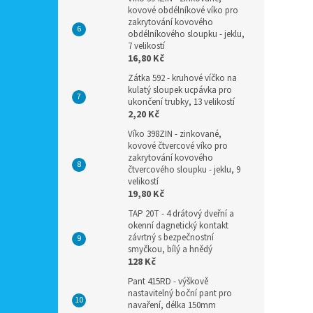
kovové obdélníkové víko pro
zakrytování kovového
obdélníkového sloupku - jeklu,
7 velikostí
16,80 Kč
Zátka 592 - kruhové víčko na
kulatý sloupek ucpávka pro
ukončení trubky, 13 velikostí
2,20 Kč
Víko 398ZIN - zinkované,
kovové čtvercové víko pro
zakrytování kovového
čtvercového sloupku - jeklu, 9
velikostí
19,80 Kč
TAP 20T - 4 drátový dveřní a
okenní dagnetický kontakt
závrtný s bezpečnostní
smyčkou, bílý a hnědý
128 Kč
Pant 415RD - výškově
nastavitelný boční pant pro
navaření, délka 150mm