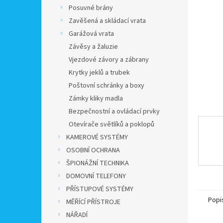
n
Posuvné brány
e
Zavěšená a skládací vrata
l
Garážová vrata
Závěsy a žaluzie
Vjezdové závory a zábrany
Krytky jeklů a trubek
Poštovní schránky a boxy
Zámky kliky madla
Bezpečnostní a ovládací prvky
Otevírače světlíků a poklopů
KAMEROVÉ SYSTÉMY
OSOBNÍ OCHRANA
ŠPIONÁŽNÍ TECHNIKA
DOMOVNÍ TELEFONY
PŘÍSTUPOVÉ SYSTÉMY
Popi
MĚŘÍCÍ PŘÍSTROJE
NÁŘADÍ