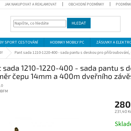
JAK NAKUPOVAT A REKLAMOVAT
OBCHODNÍ PODMÍNKY
PODMÍNK
HLEDAT
BY SPORT CESTOVÁNÍ
HODINKY MOBILY PC
ZÁSUVKY A ELEKTR
NY
Pant sada 1210-1220-400 - sada pantu s deskou pro přišroubování
 sada 1210-1220-400 - sada pantu s d
měr čepu 14mm a 400m dveřního závěsu
10
IBFM
280
231,40 K
Měrná
Skla
cena: