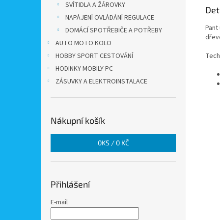
SVÍTIDLA A ŽÁROVKY
Det
NAPÁJENÍ OVLÁDÁNÍ REGULACE
Pant
DOMÁCÍ SPOTŘEBIČE A POTŘEBY
dřev
AUTO MOTO KOLO
Tech
HOBBY SPORT CESTOVÁNÍ
HODINKY MOBILY PC
ZÁSUVKY A ELEKTROINSTALACE
Nákupní košík
0
KS /
0 KČ
Přihlášení
E-mail