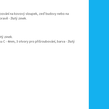
oubování na kovový sloupek, zeď budovy nebo na
avě - žlutý zinek.
tý zinek.
 C - 4mm, 3 otvory pro přišroubování, barva - žlutý