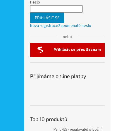
Heslo
PŘIHLÁSIT SE
Nová registrace
Zapomenuté heslo
nebo
Přihlásit se přes Seznam
Přijímáme online platby
Top 10 produktů
Pant 425 - regulovatelný boční