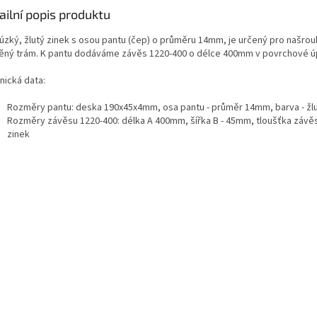
ailní popis produktu
 úzký, žlutý zinek s osou pantu (čep) o průměru 14mm, je určený pro našr
ěný trám. K pantu dodáváme závěs 1220-400 o délce 400mm v povrchové úpr
nická data:
Rozměry pantu: deska 190x45x4mm, osa pantu - průměr 14mm, barva - žlu
Rozměry závěsu 1220-400: délka A 400mm, šířka B - 45mm, tloušťka závěsu
zinek