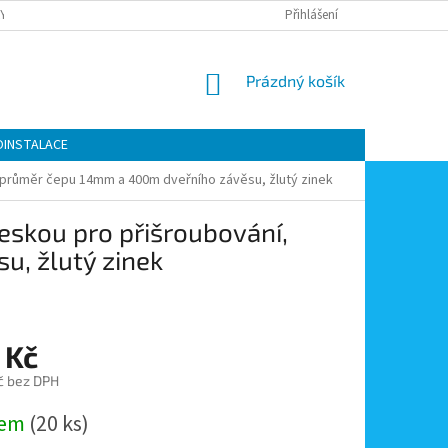
Y OCHRANY OSOBNÍCH ÚDAJŮ
KONTAKTY
Přihlášení
MOJE OBJEDNÁVKA
NÁKUPNÍ
Prázdný košík
KOŠÍK
OINSTALACE
, průměr čepu 14mm a 400m dveřního závěsu, žlutý zinek
eskou pro přišroubování,
, žlutý zinek
 Kč
č bez DPH
dem
(20 ks)