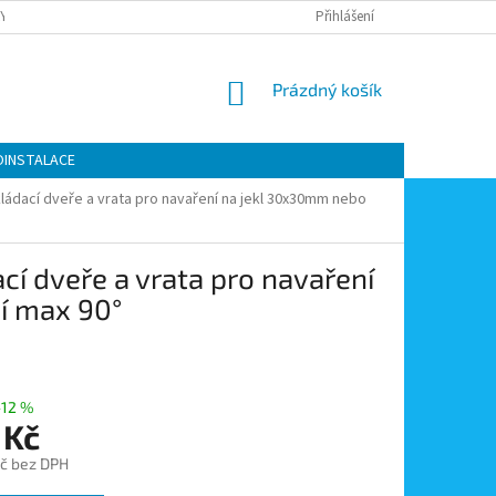
Y OCHRANY OSOBNÍCH ÚDAJŮ
KONTAKTY
Přihlášení
MOJE OBJEDNÁVKA
NÁKUPNÍ
Prázdný košík
KOŠÍK
OINSTALACE
kládací dveře a vrata pro navaření na jekl 30x30mm nebo
cí dveře a vrata pro navaření
í max 90°
–12 %
 Kč
č bez DPH