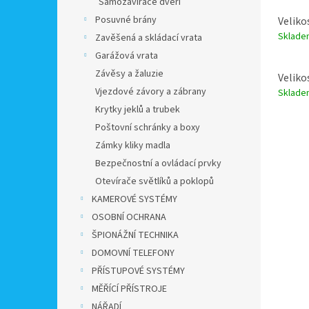
Samozavírače dveří
Posuvné brány
Veliko
Sklad
Zavěšená a skládací vrata
Garážová vrata
Závěsy a žaluzie
Veliko
Vjezdové závory a zábrany
Sklad
Krytky jeklů a trubek
Poštovní schránky a boxy
Zámky kliky madla
Bezpečnostní a ovládací prvky
Otevírače světlíků a poklopů
KAMEROVÉ SYSTÉMY
OSOBNÍ OCHRANA
ŠPIONÁŽNÍ TECHNIKA
DOMOVNÍ TELEFONY
PŘÍSTUPOVÉ SYSTÉMY
MĚŘÍCÍ PŘÍSTROJE
NÁŘADÍ