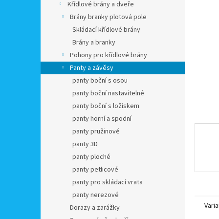
a
Křídlové brány a dveře
n
Brány branky plotová pole
e
Skládací křídlové brány
l
Brány a branky
Pohony pro křídlové brány
Panty a závěsy
panty boční s osou
panty boční nastavitelné
panty boční s ložiskem
panty horní a spodní
panty pružinové
panty 3D
panty ploché
panty petlicové
panty pro skládací vrata
panty nerezové
Varia
Dorazy a zarážky