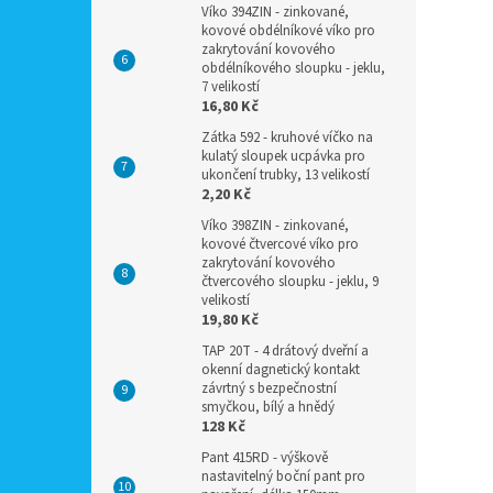
Víko 394ZIN - zinkované,
kovové obdélníkové víko pro
zakrytování kovového
obdélníkového sloupku - jeklu,
7 velikostí
16,80 Kč
Zátka 592 - kruhové víčko na
kulatý sloupek ucpávka pro
ukončení trubky, 13 velikostí
2,20 Kč
Víko 398ZIN - zinkované,
kovové čtvercové víko pro
zakrytování kovového
čtvercového sloupku - jeklu, 9
velikostí
19,80 Kč
TAP 20T - 4 drátový dveřní a
okenní dagnetický kontakt
závrtný s bezpečnostní
smyčkou, bílý a hnědý
128 Kč
Pant 415RD - výškově
nastavitelný boční pant pro