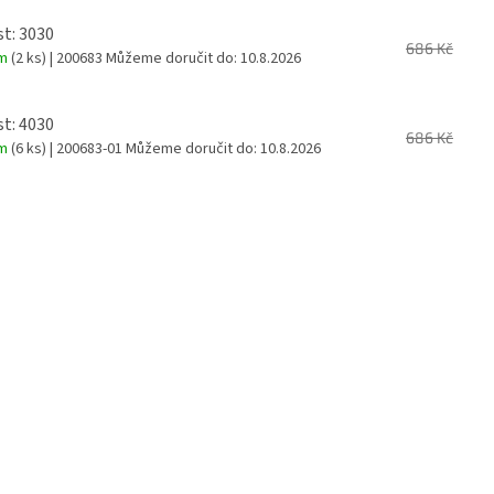
st: 3030
686 Kč
em
(2 ks)
| 200683
Můžeme doručit do:
10.8.2026
st: 4030
686 Kč
em
(6 ks)
| 200683-01
Můžeme doručit do:
10.8.2026