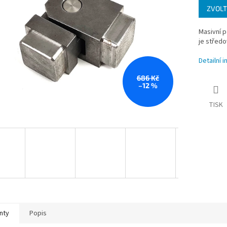
ZVOLT
cena:
Masivní p
je středo
Detailní 
686 Kč
–12 %
TISK
nty
Popis