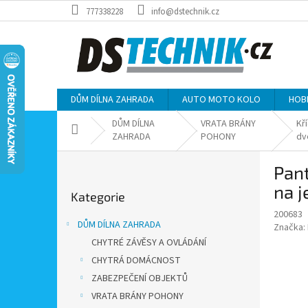
Přejít
777338228
info@dstechnik.cz
na
obsah
DŮM DÍLNA ZAHRADA
AUTO MOTO KOLO
HOB
DŮM DÍLNA
VRATA BRÁNY
Kř
Domů
ZAHRADA
POHONY
dv
P
Pant
o
Přeskočit
s
na 
Kategorie
kategorie
t
200683
r
DŮM DÍLNA ZAHRADA
Značka:
a
CHYTRÉ ZÁVĚSY A OVLÁDÁNÍ
n
CHYTRÁ DOMÁCNOST
n
í
ZABEZPEČENÍ OBJEKTŮ
p
VRATA BRÁNY POHONY