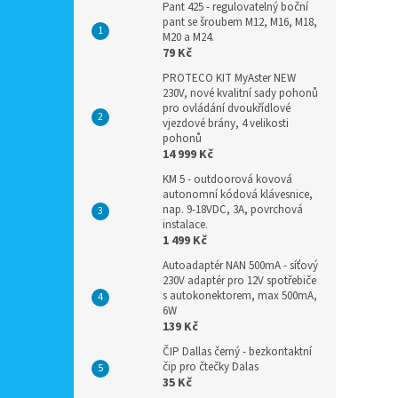
Pant 425 - regulovatelný boční
pant se šroubem M12, M16, M18,
M20 a M24.
79 Kč
PROTECO KIT MyAster NEW
230V, nové kvalitní sady pohonů
pro ovládání dvoukřídlové
vjezdové brány, 4 velikosti
pohonů
14 999 Kč
KM 5 - outdoorová kovová
autonomní kódová klávesnice,
nap. 9-18VDC, 3A, povrchová
instalace.
1 499 Kč
Autoadaptér NAN 500mA - síťový
230V adaptér pro 12V spotřebiče
s autokonektorem, max 500mA,
6W
139 Kč
ČIP Dallas černý - bezkontaktní
čip pro čtečky Dalas
35 Kč