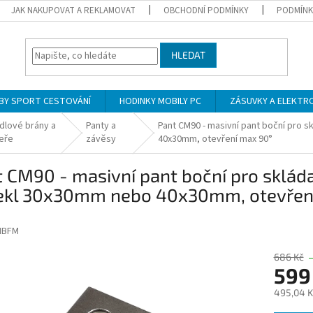
JAK NAKUPOVAT A REKLAMOVAT
OBCHODNÍ PODMÍNKY
PODMÍNK
HLEDAT
BY SPORT CESTOVÁNÍ
HODINKY MOBILY PC
ZÁSUVKY A ELEKTR
ídlové brány a
Panty a
Pant CM90 - masivní pant boční pro s
eře
závěsy
40x30mm, otevření max 90°
 CM90 - masivní pant boční pro skláda
jekl 30x30mm nebo 40x30mm, otevřen
IBFM
686 Kč
599
495,04 K
Měrná