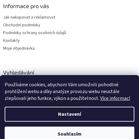
Informace pro vás
Jak nakupovat a reklamovat
Obchodní podmínky
Podmínky ochrany osobních údajů
Kontakty
Moje objednávka
Vyhledávání
Používáme cookies, abychom Vám umožnili pohodlné
HLEDAT
prohlížení webu a díky analýze provozu webu neustále
zlepšovali jeho funkce, výkon a použitelnost.
Více informací
Nastavení
Vytvořil Shoptet
Zboží vedeme skladem, dodání cca 24-48 hodin dle výběru dopravce a
Souhlasím
Copyright 2026
dstechnik.cz
. Všechna práva vyhrazena.
služby.