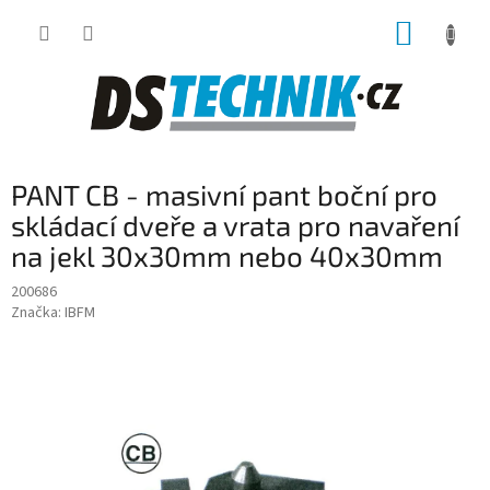
Přejít
NÁKUP
na
obsah
KOŠÍK
PANT CB - masivní pant boční pro
skládací dveře a vrata pro navaření
na jekl 30x30mm nebo 40x30mm
200686
Značka:
IBFM