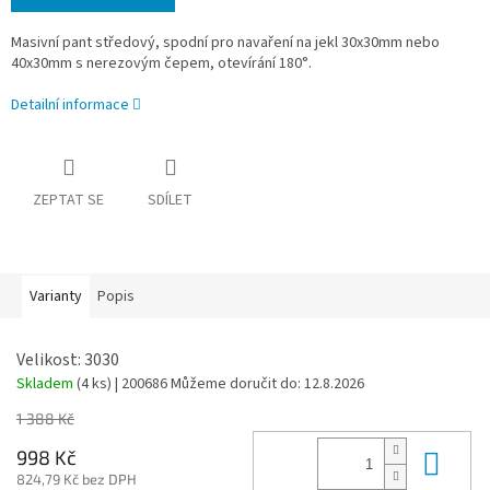
Masivní pant středový, spodní pro navaření na jekl 30x30mm nebo
40x30mm s nerezovým čepem, otevírání 180°.
Detailní informace
ZEPTAT SE
SDÍLET
Varianty
Popis
Velikost: 3030
Skladem
(4 ks)
| 200686
Můžeme doručit do:
12.8.2026
1 388 Kč
Do 
998 Kč
824,79 Kč bez DPH