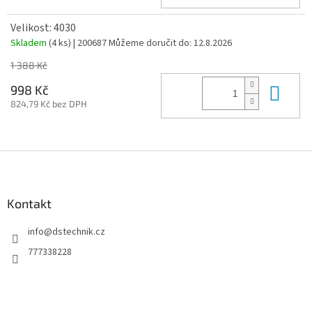
Velikost: 4030
Skladem
(4 ks)
| 200687
Můžeme doručit do:
12.8.2026
1 388 Kč
Do 
998 Kč
824,79 Kč bez DPH
Z
á
p
a
Kontakt
t
info
@
dstechnik.cz
í
777338228