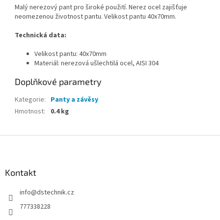
Malý nerezový pant pro široké použití. Nerez ocel zajišťuje
neomezenou životnost pantu. Velikost pantu 40x70mm.
Technická data:
Velikost pantu: 40x70mm
Materiál: nerezová ušlechtilá ocel, AISI 304
Doplňkové parametry
Kategorie
:
Panty a závěsy
Hmotnost
:
0.4 kg
Z
á
p
a
Kontakt
t
info
@
dstechnik.cz
í
777338228