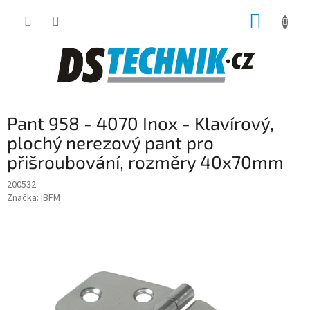
Přejít
NÁKUP
na
obsah
KOŠÍK
Pant 958 - 4070 Inox - Klavírový,
plochý nerezový pant pro
přišroubování, rozměry 40x70mm
200532
Značka:
IBFM