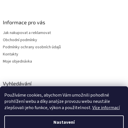
Informace pro vás
Jak nakupovat a reklamovat
Obchodní podmínky
Podmínky ochrany osobních údajů
Kontakty
Moje objednávka
Vyhledávání
Používáme cookies, abychom Vám umožnili pohodlné
HLEDAT
prohlížení webu a díky analýze provozu webu neustále
zlepšovali jeho funkce, výkon a použitelnost.
Více informací
Nastavení
Vytvořil Shoptet