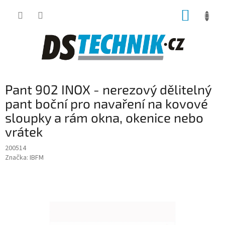
Přejít
NÁKUP
na
obsah
KOŠÍK
Pant 902 INOX - nerezový dělitelný
pant boční pro navaření na kovové
sloupky a rám okna, okenice nebo
vrátek
200514
Značka:
IBFM