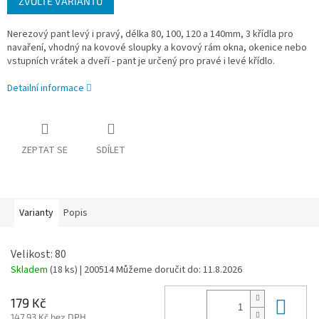
ZVOLTE VARIANTU
cena:
Nerezový pant levý i pravý, délka 80, 100, 120 a 140mm, 3 křídla pro
navaření, vhodný na kovové sloupky a kovový rám okna, okenice nebo
vstupních vrátek a dveří - pant je určený pro pravé i levé křídlo.
Detailní informace
ZEPTAT SE
SDÍLET
Varianty
Popis
Velikost: 80
Skladem
(18 ks)
| 200514
Můžeme doručit do:
11.8.2026
Do 
179 Kč
147,93 Kč bez DPH