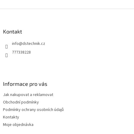
Z
á
p
a
Kontakt
t
info
@
dstechnik.cz
í
777338228
Informace pro vás
Jak nakupovat a reklamovat
Obchodní podmínky
Podmínky ochrany osobních údajů
Kontakty
Moje objednávka