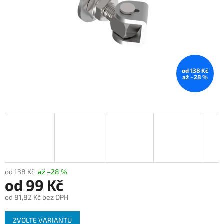
od 138 Kč
až –28 %
od 138 Kč
až –28 %
od
99 Kč
od
81,82 Kč
bez DPH
Měrná
ZVOLTE VARIANTU
cena: