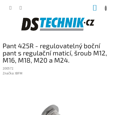
Přejít
NÁKUP
na
obsah
KOŠÍK
Pant 425R - regulovatelný boční
pant s regulační maticí, šroub M12,
M16, M18, M20 a M24.
200572
Značka:
IBFM