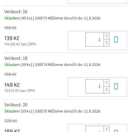
Velikost: 16
Skladem
(45 ks)
| 200573
Můžeme doručit do:
11.8.2026
168 Kč
Do 
139 Kč
114,88 Kč bez DPH
Velikost: 18
Skladem
(39 ks)
| 200574
Můžeme doručit do:
11.8.2026
198 Kč
Do 
149 Kč
123,14 Kč bez DPH
Velikost: 20
Skladem
(39 ks)
| 200575
Můžeme doručit do:
11.8.2026
228 Kč
188 Kč