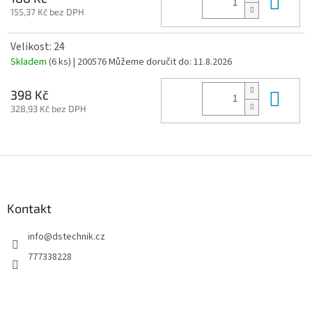
Do 
155,37 Kč bez DPH
Velikost: 24
Skladem
(6 ks)
| 200576
Můžeme doručit do:
11.8.2026
Do 
398 Kč
328,93 Kč bez DPH
Z
á
p
a
Kontakt
t
info
@
dstechnik.cz
í
777338228