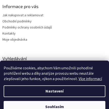
Informace pro vás
Jak nakupovat a reklamovat
Obchodní podmínky
Podmínky ochrany osobních údajů
Kontakty
Moje objednávka
Vyhledávání
Používáme cookies, abychom Vám umožnili pohodlné
HLEDAT
prohlížení webu a díky analýze provozu webu neustále
zlepšovali jeho funkce, výkon a použitelnost.
Více informací
Nastavení
Vytvořil Shoptet
Zboží vedeme skladem, dodání cca 24-48 hodin dle výběru dopravce a
Souhlasím
Copyright 2026
dstechnik.cz
. Všechna práva vyhrazena.