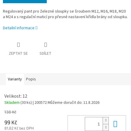
Regulovaný pant pro železné sloupky se šroubem M12, M16, M18, M20
a M24 a s regulační maticí pro přesné nastavení křídla brány od sloupku.
Detailní informace
ZEPTAT SE
SDÍLET
Varianty
Popis
Velikost: 12
Skladem
(30 ks)
| 200572
Můžeme doručit do:
11.8.2026
138 Kč
Do 
99 Kč
81,82 Kč bez DPH