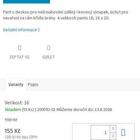
Pant s deskou pro našroubování zděný i kovový sloupek, úchyt pro
navaření na rám křídla brány. 4 velikosti pantu 16, 18 a 20.
Detailní informace
ZEPTAT SE
SDÍLET
Varianty
Popis
Velikost: 16
Skladem
(55 ks)
| 200592-01
Můžeme doručit do:
13.8.2026
198 Kč
Do 
155 Kč
128,10 Kč bez DPH