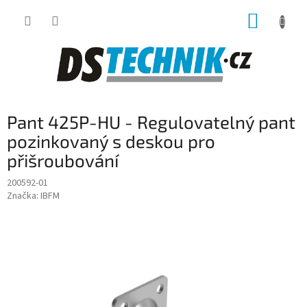
Přejít
NÁKUP
na
obsah
KOŠÍK
Pant 425P-HU - Regulovatelný pant
pozinkovaný s deskou pro
přišroubování
200592-01
Značka:
IBFM