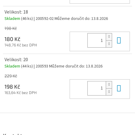
Velikost: 18
Skladem
(46 ks)
| 200592-02
Můžeme doručit do:
13.8.2026
198 Kč
Do 
180 Kč
148,76 Kč bez DPH
Velikost: 20
Skladem
(44 ks)
| 200593
Můžeme doručit do:
13.8.2026
229 Kč
Do 
198 Kč
163,64 Kč bez DPH
Z
á
p