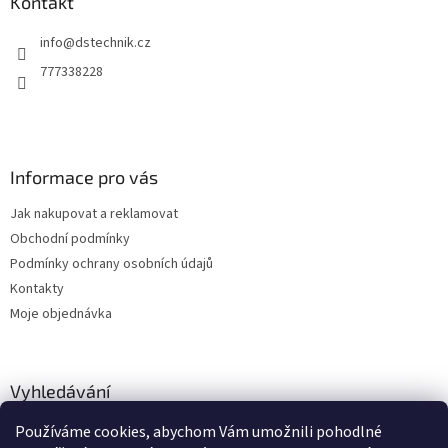
a
Kontakt
t
info
@
dstechnik.cz
í
777338228
Informace pro vás
Jak nakupovat a reklamovat
Obchodní podmínky
Podmínky ochrany osobních údajů
Kontakty
Moje objednávka
Vyhledávání
Používáme cookies, abychom Vám umožnili pohodlné
HLEDAT