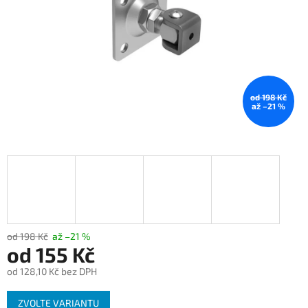
od 198 Kč
až –21 %
od 198 Kč
až –21 %
od
155 Kč
od
128,10 Kč
bez DPH
Měrná
ZVOLTE VARIANTU
cena: