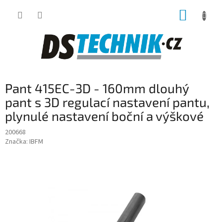
Přejít
NÁKUP
na
obsah
KOŠÍK
Pant 415EC-3D - 160mm dlouhý
pant s 3D regulací nastavení pantu,
plynulé nastavení boční a výškové
200668
Značka:
IBFM