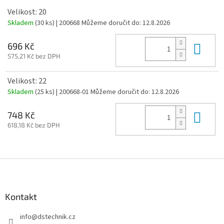
Velikost: 20
Skladem
(30 ks)
| 200668
Můžeme doručit do:
12.8.2026
Do 
696 Kč
575,21 Kč bez DPH
Velikost: 22
Skladem
(25 ks)
| 200668-01
Můžeme doručit do:
12.8.2026
Do 
748 Kč
618,18 Kč bez DPH
Z
á
p
a
Kontakt
t
info
@
dstechnik.cz
í