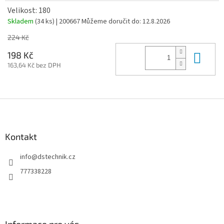
Velikost: 180
Skladem
(34 ks)
| 200667
Můžeme doručit do:
12.8.2026
224 Kč
Do 
198 Kč
163,64 Kč bez DPH
Z
á
p
a
Kontakt
t
info
@
dstechnik.cz
í
777338228