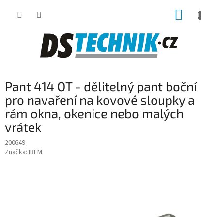
Přejít
NÁKUP
na
obsah
KOŠÍK
Pant 414 OT - dělitelný pant boční
pro navaření na kovové sloupky a
rám okna, okenice nebo malých
vrátek
200649
Značka:
IBFM