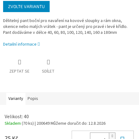
Měrná
ZVOLTE VARIANTU
cena:
Dělitelný pant boční pro navaření na kovové sloupky a rám okna,
okenice nebo malých vrátek - pant je určený pro pravé i levé křídlo.
Pant dodáváme v délce 40, 60, 80, 100, 120, 140, 160 a 180mm
Detailní informace
ZEPTAT SE
SDÍLET
Varianty
Popis
Velikost: 40
Skladem
(70 ks)
| 200649
Můžeme doručit do:
12.8.2026
25 Kč