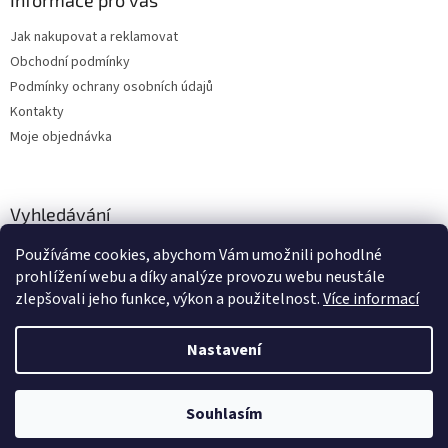
Informace pro vás
Jak nakupovat a reklamovat
Obchodní podmínky
Podmínky ochrany osobních údajů
Kontakty
Moje objednávka
Vyhledávání
Používáme cookies, abychom Vám umožnili pohodlné
HLEDAT
prohlížení webu a díky analýze provozu webu neustále
zlepšovali jeho funkce, výkon a použitelnost.
Více informací
Nastavení
Vytvořil Shoptet
Zboží vedeme skladem, dodání cca 24-48 hodin dle výběru dopravce a
Souhlasím
Copyright 2026
dstechnik.cz
. Všechna práva vyhrazena.
služby.