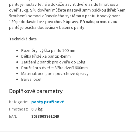
pantu je nastavitelná a dokáže zavřít dveře až do hmotnosti
dveří 15kg. Sílu dovření můžete nastavil 3mm osičkou (hřebíkem,
šroubem) pomocí důmyslného systému v pantu. Kovový pant
120 je dodáván bez povrchové úpravy. Při nákupu min. dvou
pantů je osička dodávána v balení s panty.
Technická data:
Rozměry: výška pantu 100mm
Délka křidélka pantu: 45mm
Zatížení 2 pantů: pro dveře do 15kg
Použití pro dveře: šířka dveří 600mm
Materiál: ocel, bez povrchové úpravy
Barva: ocel
Doplňkové parametry
Kategorie
:
panty pružinové
Hmotnost
:
0.3 kg
EAN
:
8033908761249
Z