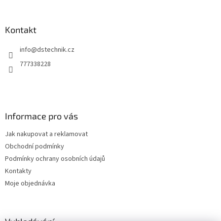
á
p
a
Kontakt
t
info
@
dstechnik.cz
í
777338228
Informace pro vás
Jak nakupovat a reklamovat
Obchodní podmínky
Podmínky ochrany osobních údajů
Kontakty
Moje objednávka