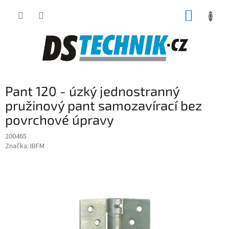
Přejít
NÁKUP
na
obsah
KOŠÍK
Pant 120 - úzký jednostranný
pružinový pant samozavírací bez
povrchové úpravy
200465
Značka:
IBFM