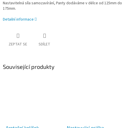
Nastavitelná síla samozavírání, Panty dodáváme v délce od 125mm do
175mm.
Detailní informace
ZEPTAT SE
SDÍLET
Související produkty
Aretační kolíček -
Nastavující osička