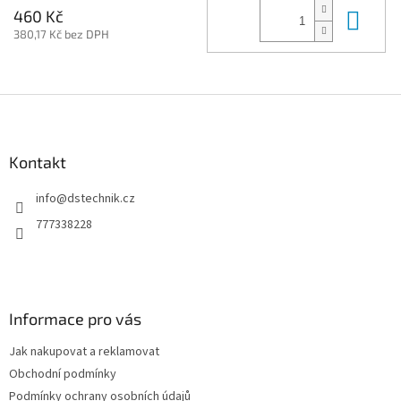
Do 
460 Kč
380,17 Kč bez DPH
Z
á
p
a
Kontakt
t
info
@
dstechnik.cz
í
777338228
Informace pro vás
Jak nakupovat a reklamovat
Obchodní podmínky
Podmínky ochrany osobních údajů