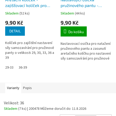
zajišťovací kolíček pro
pružinového pantu -
prožinové panty
ocelová tyčka pro
Skladem
(52 ks)
Skladem
(44 ks)
nastavení síly
9,90 Kč
9,90 Kč
samozavíracího pantu
DETAIL
Do košíku
Kolíček pro zajištění nastavení
Nastavovací osička pro natažení
síly samozavírání pro pružinové
pružinového pantu a zasunutí
panty o velikosti 29, 30, 33, 36 a
aretačního kolíčku pro nastavení
39
síly samozavírání pro pružinové
panty .
29-33
36-39
Varianty
Popis
Velikost: 36
Skladem
(7 ks)
| 200478
Můžeme doručit do:
11.8.2026