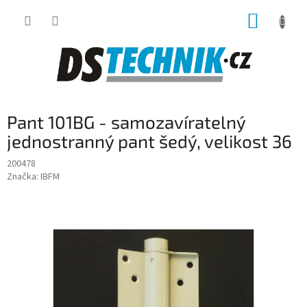
Přejít
NÁKUP
na
obsah
KOŠÍK
Pant 101BG - samozavíratelný
jednostranný pant šedý, velikost 36
200478
Značka:
IBFM