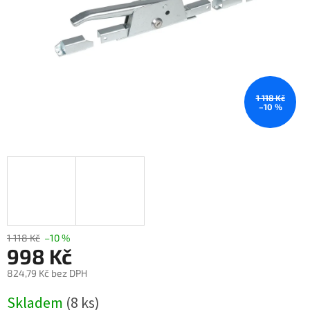
1 118 Kč
–10 %
1 118 Kč
–10 %
998 Kč
824,79 Kč bez DPH
Měrná
Skladem
(8 ks)
cena: