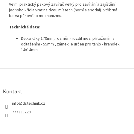
Velmi praktický pákový zavírač velký pro zavírání a zajištění
jednoho křídla vrat na dvou místech (horní a spodní). Stříbrná
barva pákového mechanizmu.
Technická data:
Délka kliky 170mm, rozměr - rozdíl mezi přitažením a
odtažením - 55mm , zámek je určen pro táhlo - hranolek
14x14mm.
Z
á
p
a
Kontakt
t
info
@
dstechnik.cz
í
777338228