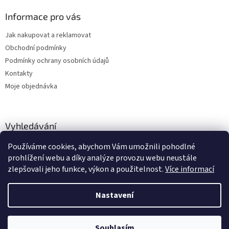
Informace pro vás
Jak nakupovat a reklamovat
Obchodní podmínky
Podmínky ochrany osobních údajů
Kontakty
Moje objednávka
Vyhledávání
Používáme cookies, abychom Vám umožnili pohodlné
HLEDAT
prohlížení webu a díky analýze provozu webu neustále
zlepšovali jeho funkce, výkon a použitelnost.
Více informací
Nastavení
Vytvořil Shoptet
Zboží vedeme skladem, dodání cca 24-48 hodin dle výběru dopravce a
Souhlasím
Copyright 2026
dstechnik.cz
. Všechna práva vyhrazena.