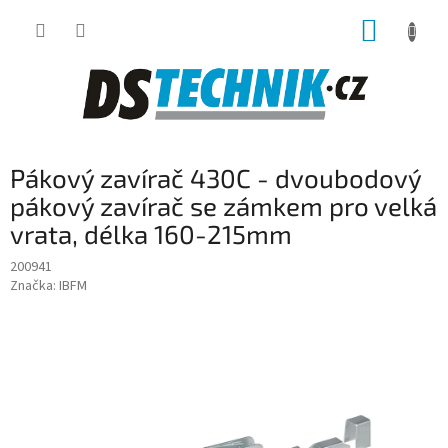
Přejít
NÁKUP
na
obsah
KOŠÍK
Pákový zavírač 430C - dvoubodový
pákový zavírač se zámkem pro velká
vrata, délka 160-215mm
200941
Značka:
IBFM