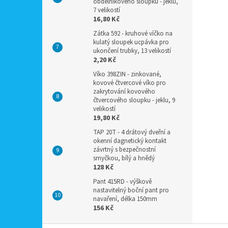
obdélníkového sloupku - jeklu,
7 velikostí
16,80 Kč
Zátka 592 - kruhové víčko na
kulatý sloupek ucpávka pro
ukončení trubky, 13 velikostí
2,20 Kč
Víko 398ZIN - zinkované,
kovové čtvercové víko pro
zakrytování kovového
čtvercového sloupku - jeklu, 9
velikostí
19,80 Kč
TAP 20T - 4 drátový dveřní a
okenní dagnetický kontakt
závrtný s bezpečnostní
smyčkou, bílý a hnědý
128 Kč
Pant 415RD - výškově
nastavitelný boční pant pro
navaření, délka 150mm
156 Kč