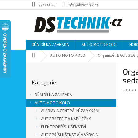
Přejít
777338228
info@dstechnik.cz
na
obsah
DŮM DÍLNA ZAHRADA
AUTO MOTO KOLO
HOB
Domů
AUTO MOTO KOLO
Organizér BACK SEAT, 
P
Orga
o
Přeskočit
s
sed
Kategorie
kategorie
t
531030
r
DŮM DÍLNA ZAHRADA
a
AUTO MOTO KOLO
n
ALARMY A CENTRÁLNÍ ZAMYKÁNÍ
n
í
AUTOBATERIE A NABÍJEČKY
p
ELEKTROPŘÍSLUŠENSTVÍ
a
AUTOPŘÍSLUŠENSTVÍ A VÝBAVA