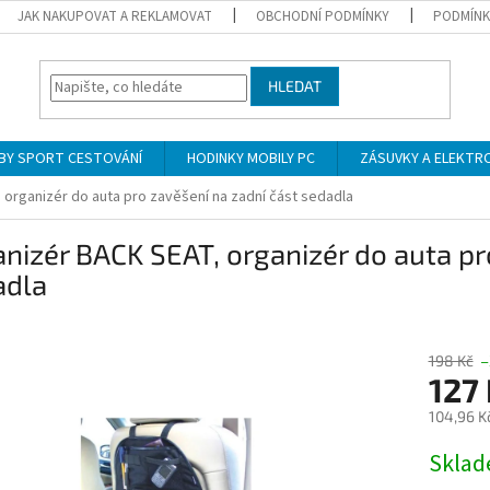
JAK NAKUPOVAT A REKLAMOVAT
OBCHODNÍ PODMÍNKY
PODMÍNK
HLEDAT
BY SPORT CESTOVÁNÍ
HODINKY MOBILY PC
ZÁSUVKY A ELEKTR
organizér do auta pro zavěšení na zadní část sedadla
nizér BACK SEAT, organizér do auta pr
adla
198 Kč
–
127
104,96 K
Měrná
Skla
cena: