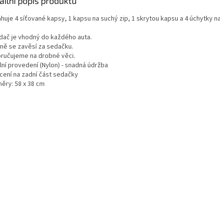
ailní popis produktu
huje 4 síťované kapsy, 1 kapsu na suchý zip, 1 skrytou kapsu a 4 úchytky n
dač je vhodný do každého auta.
ně se zavěsí za sedačku.
ručujeme na drobné věci.
lní provedení (Nylon) - snadná údržba
cení na zadní část sedačky
ěry: 58 x 38 cm