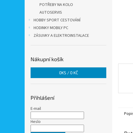
n
POTŘEBY NA KOLO
e
AUTOSERVIS
l
HOBBY SPORT CESTOVÁNÍ
HODINKY MOBILY PC
ZÁSUVKY A ELEKTROINSTALACE
Nákupní košík
0
KS /
0 KČ
Přihlášení
E-mail
Popi
Heslo