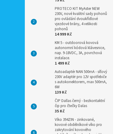
79 Kč
PROTECO KIT MyAster NEW
230V, nové kvalitní sady pohonů
pro ovládání dvoukřídlové
vjezdové brány, 4 velikosti
pohonů
14 999 Kč
KM 5 - outdoorová kovová
autonomní kódová klávesnice,
nap. 9-18VDC, 3A, povrchová
instalace.
1 499 Kč
Autoadaptér NAN 500mA - síťový
230V adaptér pro 12V spotřebiče
s autokonektorem, max 500mA,
6W
139 Kč
ČIP Dallas černý - bezkontaktní
čip pro čtečky Dalas
35 Kč
Víko 394ZIN - zinkované,
kovové obdélníkové víko pro
zakrytování kovového