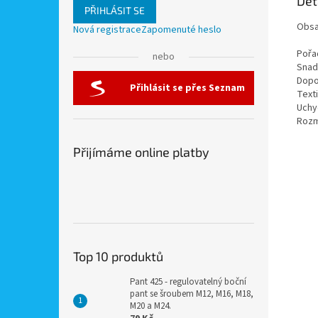
Det
PŘIHLÁSIT SE
Obsa
Nová registrace
Zapomenuté heslo
Pořa
nebo
Snad
Dopo
Přihlásit se přes Seznam
Texti
Uchy
Rozm
Přijímáme online platby
Top 10 produktů
Pant 425 - regulovatelný boční
pant se šroubem M12, M16, M18,
M20 a M24.