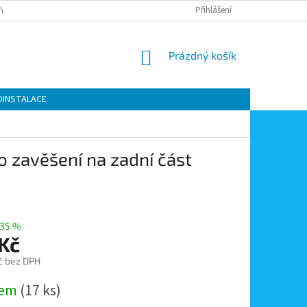
Y OCHRANY OSOBNÍCH ÚDAJŮ
KONTAKTY
Přihlášení
MOJE OBJEDNÁVKA
NÁKUPNÍ
Prázdný košík
KOŠÍK
OINSTALACE
o zavěšení na zadní část
35 %
 Kč
č bez DPH
dem
(17 ks)