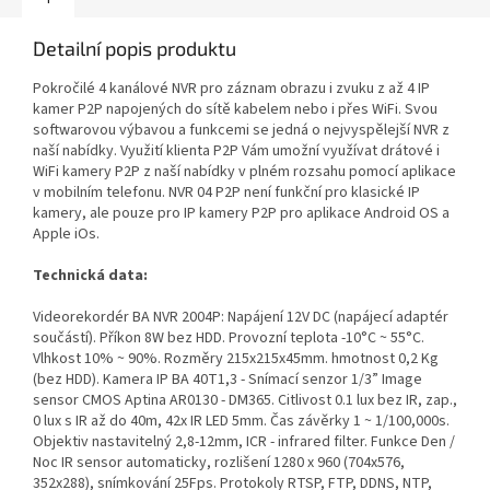
Detailní popis produktu
Pokročilé 4 kanálové NVR pro záznam obrazu i zvuku z až 4 IP
kamer P2P napojených do sítě kabelem nebo i přes WiFi. Svou
softwarovou výbavou a funkcemi se jedná o nejvyspělejší NVR z
naší nabídky. Využití klienta P2P Vám umožní využívat drátové i
WiFi kamery P2P z naší nabídky v plném rozsahu pomocí aplikace
v mobilním telefonu. NVR 04 P2P není funkční pro klasické IP
kamery, ale pouze pro IP kamery P2P pro aplikace Android OS a
Apple iOs.
Technická data:
Videorekordér BA NVR 2004P: Napájení 12V DC (napájecí adaptér
součástí). Příkon 8W bez HDD. Provozní teplota -10°C ~ 55°C.
Vlhkost 10% ~ 90%. Rozměry 215x215x45mm. hmotnost 0,2 Kg
(bez HDD). Kamera IP BA 40T1,3 - Snímací senzor 1/3” Image
sensor CMOS Aptina AR0130 - DM365. Citlivost 0.1 lux bez IR, zap.,
0 lux s IR až do 40m, 42x IR LED 5mm. Čas závěrky 1 ~ 1/100,000s.
Objektiv nastavitelný 2,8-12mm, ICR - infrared filter. Funkce Den /
Noc IR sensor automaticky, rozlišení 1280 x 960 (704x576,
352x288), snímkování 25Fps. Protokoly RTSP, FTP, DDNS, NTP,