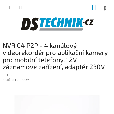
Přejít
NÁKUP
na
obsah
KOŠÍK
NVR 04 P2P - 4 kanálový
videorekordér pro aplikační kamery
pro mobilní telefony, 12V
záznamové zařízení, adaptér 230V
603536
Značka:
LURECOM