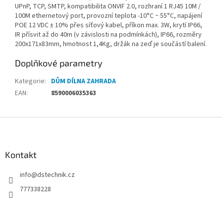
UPnP, TCP, SMTP, kompatibilita ONVIF 2.0, rozhraní 1 RJ45 10M /
100M ethernetový port, provozní teplota -10°C ~ 55°C, napájení
POE 12 VDC ± 10% přes síťový kabel, příkon max. 3W, krytí IP66,
IR přísvit až do 40m (v závislosti na podmínkách), IP66, rozměry
200x171x83mm, hmotnost 1,4Kg, držák na zeď je součástí balení.
Doplňkové parametry
Kategorie
:
DŮM DÍLNA ZAHRADA
EAN
:
8590006035363
Z
á
p
a
Kontakt
t
info
@
dstechnik.cz
í
777338228