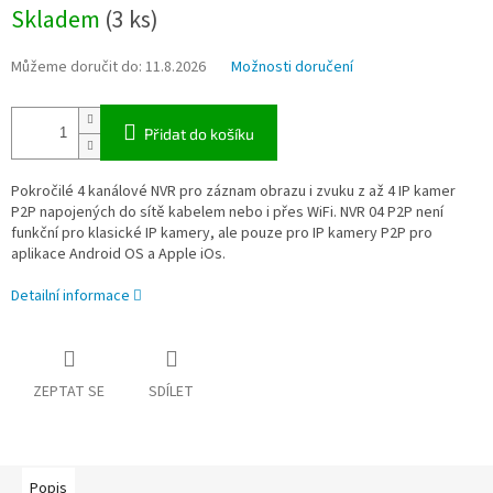
Měrná
Skladem
(3 ks)
cena:
Můžeme doručit do:
11.8.2026
Možnosti doručení
Přidat do košíku
Pokročilé 4 kanálové NVR pro záznam obrazu i zvuku z až 4 IP kamer
P2P napojených do sítě kabelem nebo i přes WiFi. NVR 04 P2P není
funkční pro klasické IP kamery, ale pouze pro IP kamery P2P pro
aplikace Android OS a Apple iOs.
Detailní informace
ZEPTAT SE
SDÍLET
Popis