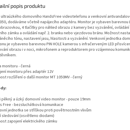
ailní popis produktu
 ultraúzkého domovního HandsFree videotelefonu a venkovní antivandalov
050, dodáváme včetně napájecího adaptéru. Monitor je vybaven barevnou
obrazovkou, 4 tlačítky pro náhled obrazu z kamery bez vyzvánění, ovládání 
ního zámku a ovládání např. 2. branku nebo vjezdovou bránu. Možnost nast
áněcího tónu, nastavení jasu, hlasitosti a vyzvánění. Venkovní jednotka do
fonu je vybaveno barevnou PIN HOLE kamerou s infračerveným LED přisvíce
ování obrazu i v noci, mikrofonem a reproduktorem pro vzájemnou komunik
těvníkem.
a monitoru - černá
jení monitoru přes adaptér 12V
ost rozšíření o další monitor MT 1050MV - černý
dy:
i pěkný a úzký domovní video monitor - pouze 19mm
s Free - bezsluchátková komunikace
ovní jednotka se stříškou proti povětrnostním vlivům
í sledování (osvětleno diodami)
ost zapojení elektrického zámku