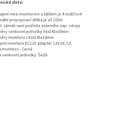
nická data:
ojení mezi monitorem a tablem je 4 vodičové
mální propojovací délka je až 100m
el. zámek není potřeba externího nap. zdroje
ěry venkovní jednotky 58x145x30mm
ěry monitoru 142x145x19mm
jení monitoru DC12V adaptér 12V DC/1A
a monitoru - černá
a venkovní jednotky: Šedá