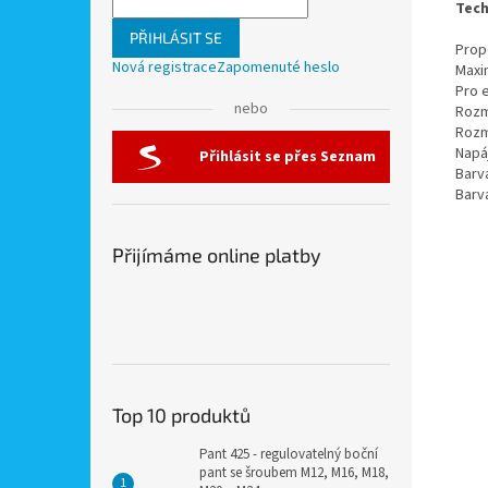
Tech
PŘIHLÁSIT SE
Prop
Nová registrace
Zapomenuté heslo
Maxi
Pro 
nebo
Rozm
Rozm
Napá
Přihlásit se přes Seznam
Barv
Barv
Přijímáme online platby
Top 10 produktů
Pant 425 - regulovatelný boční
pant se šroubem M12, M16, M18,