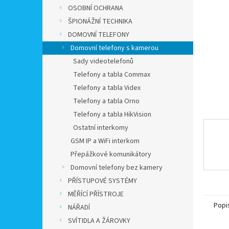
n
OSOBNÍ OCHRANA
e
ŠPIONÁŽNÍ TECHNIKA
l
DOMOVNÍ TELEFONY
Domovní telefony s kamerou
Sady videotelefonů
Telefony a tabla Commax
Telefony a tabla Videx
Telefony a tabla Orno
Telefony a tabla HikVision
Ostatní interkomy
GSM IP a WiFi interkom
Přepážkové komunikátory
Domovní telefony bez kamery
PŘÍSTUPOVÉ SYSTÉMY
MĚŘÍCÍ PŘÍSTROJE
Popi
NÁŘADÍ
SVÍTIDLA A ŽÁROVKY