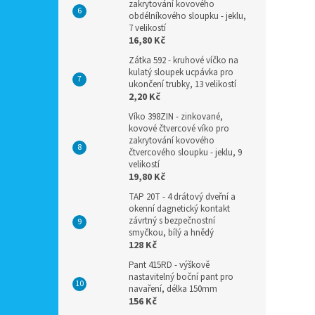
zakrytování kovového
obdélníkového sloupku - jeklu,
7 velikostí
16,80 Kč
Zátka 592 - kruhové víčko na
kulatý sloupek ucpávka pro
ukončení trubky, 13 velikostí
2,20 Kč
Víko 398ZIN - zinkované,
kovové čtvercové víko pro
zakrytování kovového
čtvercového sloupku - jeklu, 9
velikostí
19,80 Kč
TAP 20T - 4 drátový dveřní a
okenní dagnetický kontakt
závrtný s bezpečnostní
smyčkou, bílý a hnědý
128 Kč
Pant 415RD - výškově
nastavitelný boční pant pro
navaření, délka 150mm
156 Kč