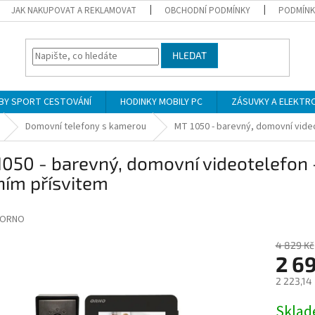
JAK NAKUPOVAT A REKLAMOVAT
OBCHODNÍ PODMÍNKY
PODMÍNK
HLEDAT
BY SPORT CESTOVÁNÍ
HODINKY MOBILY PC
ZÁSUVKY A ELEKTR
Domovní telefony s kamerou
MT 1050 - barevný, domovní video
050 - barevný, domovní videotelefon -
ním přísvitem
ORNO
4 829 Kč
2 6
2 223,14
Měrná
Skla
cena: