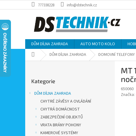
Přejít
777338228
info@dstechnik.cz
na
obsah
DŮM DÍLNA ZAHRADA
AUTO MOTO KOLO
HOB
Domů
DŮM DÍLNA ZAHRADA
DOMOVNÍ TELEFONY
P
MT 1
o
Přeskočit
s
noč
Kategorie
kategorie
t
650060
r
DŮM DÍLNA ZAHRADA
Značka:
a
CHYTRÉ ZÁVĚSY A OVLÁDÁNÍ
n
CHYTRÁ DOMÁCNOST
n
í
ZABEZPEČENÍ OBJEKTŮ
p
VRATA BRÁNY POHONY
a
KAMEROVÉ SYSTÉMY