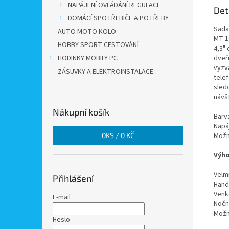
NAPÁJENÍ OVLÁDÁNÍ REGULACE
Det
DOMÁCÍ SPOTŘEBIČE A POTŘEBY
Sada
AUTO MOTO KOLO
MT 1
HOBBY SPORT CESTOVÁNÍ
4,3" 
HODINKY MOBILY PC
dveř
vyzv
ZÁSUVKY A ELEKTROINSTALACE
tele
sled
návš
Nákupní košík
Barv
Napá
0
KS /
0 KČ
Možn
Výho
Velm
Přihlášení
Hand
Venk
E-mail
Nočn
Možn
Heslo