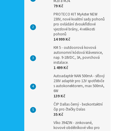
M20 a M24.
79 Kč
PROTECO KIT MyAster NEW
230V, nové kvalitní sady pohonů
pro ovládání dvoukřídlové
vjezdové brány, 4 velikosti
pohonů
14 999 Kč
KM 5 - outdoorová kovová
autonomní kódová klávesnice,
nap. 9-18VDC, 3A, povrchová
instalace.
1 499 Kč
Autoadaptér NAN 500mA - síťový
230V adaptér pro 12V spotřebiče
s autokonektorem, max 500mA,
6W
139 Kč
ČIP Dallas černý - bezkontaktní
čip pro čtečky Dalas
35 Kč
Víko 394ZIN - zinkované,
kovové obdélníkové víko pro