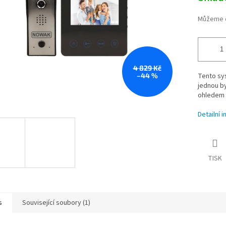
Můžeme d
4 829 Kč
–44 %
Tento sys
jednou by
ohledem 
Detailní 
TISK
s
Související soubory (1)