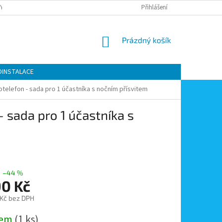
Y OCHRANY OSOBNÍCH ÚDAJŮ
KONTAKTY
Přihlášení
MOJE OBJEDNÁVKA
NÁKUPNÍ
Prázdný košík
KOŠÍK
OINSTALACE
telefon - sada pro 1 účastníka s nočním přísvitem
 sada pro 1 účastníka s
–44 %
90 Kč
 Kč bez DPH
dem
(1 ks)