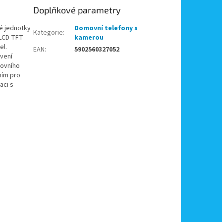
Doplňkové parametry
é jednotky
Domovní telefony s
Kategorie
:
 LCD TFT
kamerou
el.
EAN
:
5902560327052
avení
movního
ním pro
aci s