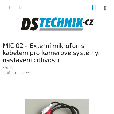
Přejít
NÁKUP
na
obsah
KOŠÍK
MIC 02 - Externí mikrofon s
kabelem pro kamerové systémy,
nastavení citlivosti
625330
Značka:
LURECOM