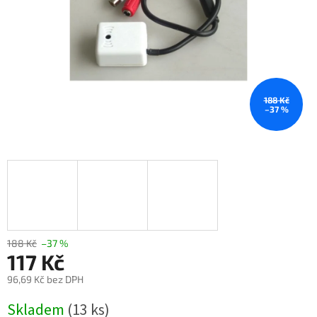
188 Kč
–37 %
188 Kč
–37 %
117 Kč
96,69 Kč bez DPH
Měrná
Skladem
(13 ks)
cena: