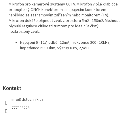
Mikrofon pro kamerové systémy CCTV. Mikrofon v bílé krabičce
propojitelný CINCH konektorem a napájecím konektorem
například se záznamovým zařízením nebo monitorem (TV).
Mikrofon dokáže přijmout zvuk z prostoru 5m2 - 150m2. Možnost
plynulé regulace citlivosti trimrem pro ideální a čistý
nezkreslený zvuk.
Napájení 6 - 12V, odběr 12mA, frekvence 200 - 10kHz,
impedance 600 Ohm, výstup 0-6V, 2,5dB.
Z
á
p
a
Kontakt
t
info
@
dstechnik.cz
í
777338228