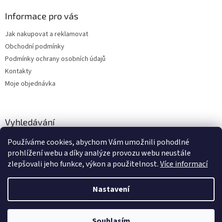
Informace pro vás
Jak nakupovat a reklamovat
Obchodní podmínky
Podmínky ochrany osobních údajů
Kontakty
Moje objednávka
Vyhledávání
Používáme cookies, abychom Vám umožnili pohodlné
HLEDAT
prohlížení webu a díky analýze provozu webu neustále
zlepšovali jeho funkce, výkon a použitelnost.
Více informací
Nastavení
Vytvořil Shoptet
Zboží vedeme skladem, dodání cca 24-48 hodin dle výběru dopravce a
Souhlasím
Copyright 2026
dstechnik.cz
. Všechna práva vyhrazena.