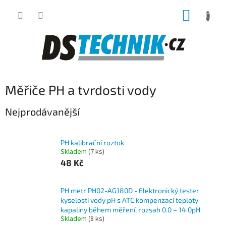
Přejít
NÁKUP
na
obsah
KOŠÍK
Měřiče PH a tvrdosti vody
Nejprodávanější
PH kalibrační roztok
Skladem
(7 ks)
48 Kč
PH metr PH02-AG180D - Elektronický tester
kyselosti vody pH s ATC kompenzací teploty
kapaliny během měření, rozsah 0.0 – 14.0pH
Skladem
(8 ks)