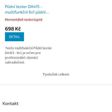
Půdní tester DA415 -
multifunkční 6v1 půdní
tester je určen pro
Momentálně nedostupné
zahradničení a domácí
698 Kč
zahradničení
DETAIL
Tento multifunkční Půdní tester
DA415 - 6v1 je určen pro
profesionální i domácí
zahradničení.
7
položek celkem
O
v
l
Z
á
á
d
p
a
a
Kontakt
c
t
í