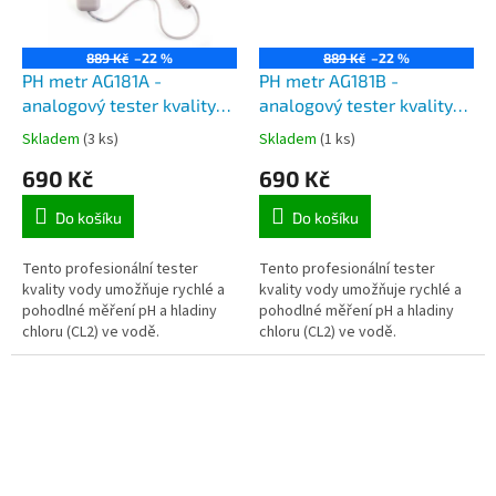
889 Kč
–22 %
889 Kč
–22 %
PH metr AG181A -
PH metr AG181B -
analogový tester kvality
analogový tester kvality
vody PH a CL2, 100 test
vody PH a CL2, 100 test
Skladem
(3 ks)
Skladem
(1 ks)
proužků 3v1
proužků 3v1
690 Kč
690 Kč
Do košíku
Do košíku
Tento profesionální tester
Tento profesionální tester
kvality vody umožňuje rychlé a
kvality vody umožňuje rychlé a
pohodlné měření pH a hladiny
pohodlné měření pH a hladiny
chloru (CL2) ve vodě.
chloru (CL2) ve vodě.