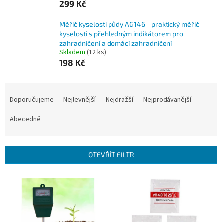
299 Kč
Měřič kyselosti půdy AG146 - praktický měřič
kyselosti s přehledným indikátorem pro
zahradničení a domácí zahradničení
Skladem
(12 ks)
198 Kč
Ř
a
Doporučujeme
Nejlevnější
Nejdražší
Nejprodávanější
z
e
Abecedně
n
í
p
OTEVŘÍT FILTR
r
o
V
d
ý
u
p
k
i
t
s