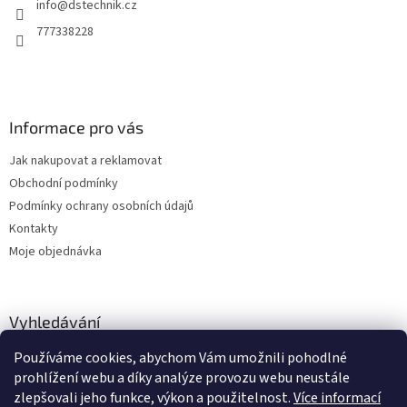
info
@
dstechnik.cz
í
p
r
777338228
v
k
y
v
ý
Informace pro vás
p
i
Jak nakupovat a reklamovat
s
u
Obchodní podmínky
Podmínky ochrany osobních údajů
Kontakty
Moje objednávka
Vyhledávání
Používáme cookies, abychom Vám umožnili pohodlné
HLEDAT
prohlížení webu a díky analýze provozu webu neustále
zlepšovali jeho funkce, výkon a použitelnost.
Více informací