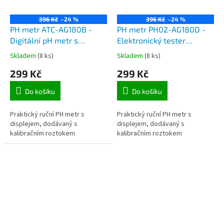
396 Kč
–24 %
396 Kč
–24 %
PH metr ATC-AG180B -
PH metr PH02-AG180D -
Digitální pH metr s
Elektronický tester
kalibračním roztokem,
kyselosti vody pH s ATC
Skladem
(8 ks)
Skladem
(8 ks)
rozsah měření 0-14 PH
kompenzací teploty
299 Kč
299 Kč
kapaliny během měření,
rozsah 0.0 – 14.0pH
Do košíku
Do košíku
Praktický ruční PH metr s
Praktický ruční PH metr s
displejem, dodávaný s
displejem, dodávaný s
kalibračním roztokem
kalibračním roztokem