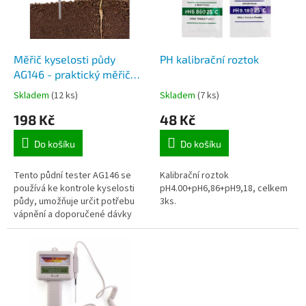
ů
p
r
o
d
Měřič kyselosti půdy
PH kalibrační roztok
u
AG146 - praktický měřič
k
kyselosti s přehledným
Skladem
(12 ks)
Skladem
(7 ks)
t
indikátorem pro
198 Kč
48 Kč
ů
zahradničení a domácí
zahradničení
Do košíku
Do košíku
Tento půdní tester AG146 se
Kalibrační roztok
používá ke kontrole kyselosti
pH4.00+pH6,86+pH9,18, celkem
půdy, umožňuje určit potřebu
3ks.
vápnění a doporučené dávky
vápníku pro regulaci pH půdy.