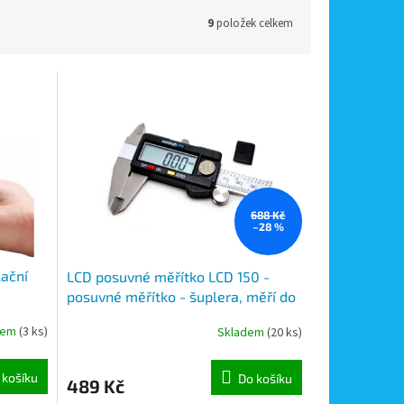
9
položek celkem
688 Kč
–28 %
ační
LCD posuvné měřítko LCD 150 -
posuvné měřítko - šuplera, měří do
150 mm
dem
(3 ks)
Skladem
(20 ks)
 košíku
Do košíku
489 Kč