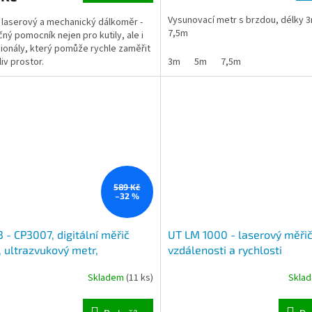
Vysunovací metr s brzdou, délky 
laserový a mechanický dálkoměr -
7,5m
čný pomocník nejen pro kutily, ale i
ionály, který pomůže rychle zaměřit
liv prostor.
3m
5m
7,5m
589 Kč
–32 %
 - CP3007, digitální měřič
UT LM 1000 - laserový měři
, ultrazvukový metr,
vzdálenosti a rychlosti
zvukový měřič vzdálenosti s
Skladem
(11 ks)
Skla
rem a teploměrem