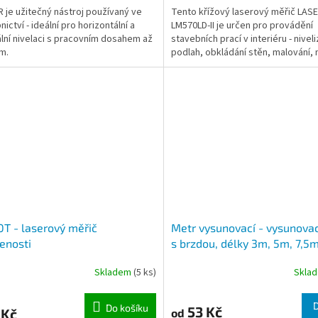
 je užitečný nástroj používaný ve
Tento křížový laserový měřič LAS
ictví - ideální pro horizontální a
LM570LD-II je určen pro provádění
ální nivelaci s pracovním dosahem až
stavebních prací v interiéru - niveli
 m.
podlah, obkládání stěn, malování,
nábytku apod.
T - laserový měřič
Metr vysunovací - vysunovac
enosti
s brzdou, délky 3m, 5m, 7,5
Skladem
(5 ks)
Skla
Do košíku
53 Kč
 Kč
od