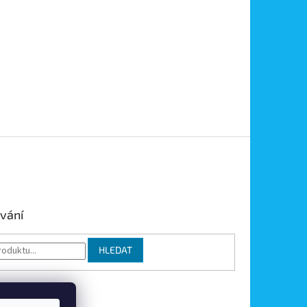
vání
HLEDAT