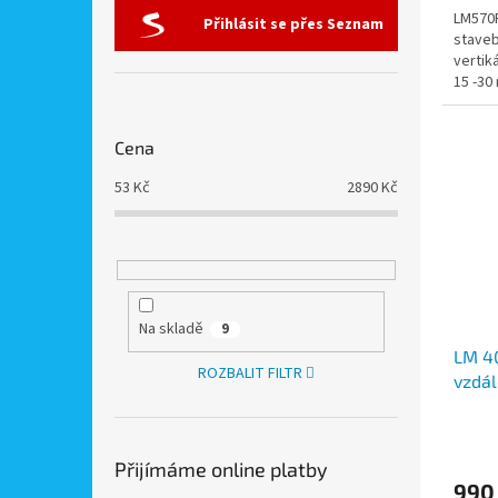
LM570R
Přihlásit se přes Seznam
stavebn
vertik
15 -30
Cena
53
Kč
2890
Kč
Na skladě
9
LM 40
ROZBALIT FILTR
vzdál
Přijímáme online platby
990