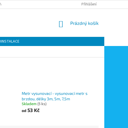
Y OCHRANY OSOBNÍCH ÚDAJŮ
KONTAKTY
Přihlášení
MOJE OBJEDNÁVKA
NÁKUPNÍ
Prázdný košík
KOŠÍK
OINSTALACE
Metr vysunovací - vysunovací metr s
brzdou, délky 3m, 5m, 7,5m
Skladem
(5 ks)
53 Kč
od