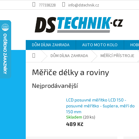
Přejít
777338228
info@dstechnik.cz
na
obsah
DŮM DÍLNA ZAHRADA
AUTO MOTO KOLO
HOB
Domů
DŮM DÍLNA ZAHRADA
MĚŘÍCÍ PŘÍSTROJE
Měřiče délky a roviny
Nejprodávanější
LCD posuvné měřítko LCD 150 -
posuvné měřítko - šuplera, měří do
150 mm
Skladem
(20 ks)
489 Kč