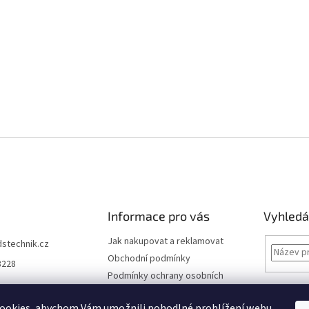
i
s
u
Informace pro vás
Vyhledá
Jak nakupovat a reklamovat
dstechnik.cz
Obchodní podmínky
8228
Podmínky ochrany osobních
údajů
Kontakty
ookies, abychom Vám umožnili pohodlné prohlížení webu