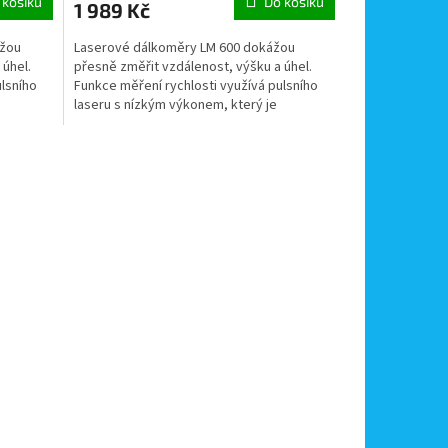
 košíku
Do košíku
1 989 Kč
ážou
Laserové dálkoměry LM 600 dokážou
 úhel.
přesně změřit vzdálenost, výšku a úhel.
ulsního
Funkce měření rychlosti využívá pulsního
laseru s nízkým výkonem, který je
neškodný lidskému oku.