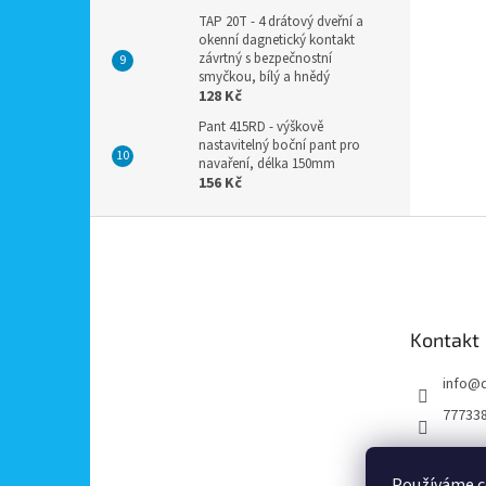
TAP 20T - 4 drátový dveřní a
okenní dagnetický kontakt
závrtný s bezpečnostní
smyčkou, bílý a hnědý
128 Kč
Pant 415RD - výškově
nastavitelný boční pant pro
navaření, délka 150mm
156 Kč
Z
á
p
a
t
Kontakt
í
info
@
77733
Používáme c