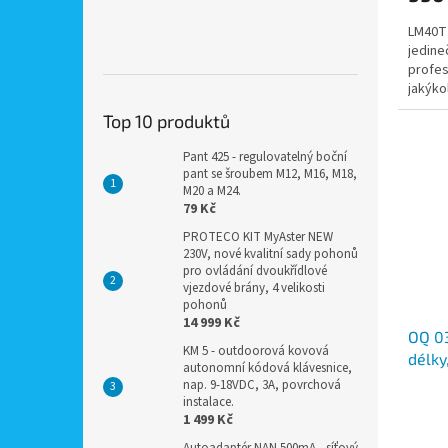
LM40T 
jedine
profes
jakýko
Top 10 produktů
Pant 425 - regulovatelný boční
pant se šroubem M12, M16, M18,
M20 a M24.
79 Kč
PROTECO KIT MyAster NEW
230V, nové kvalitní sady pohonů
pro ovládání dvoukřídlové
vjezdové brány, 4 velikosti
pohonů
14 999 Kč
OQ 03
KM 5 - outdoorová kovová
délky
autonomní kódová klávesnice,
ultra
nap. 9-18VDC, 3A, povrchová
lase
instalace.
1 499 Kč