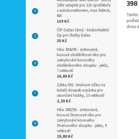
Autoadaptér NAN 500mA - síťový
398
230V adaptér pro 12V spotřebiče
s autokonektorem, max 500mA,
Tento 
6W
potřeb
139 Kč
dvou o
ČIP Dallas černý - bezkontaktní
čip pro čtečky Dalas
35 Kč
Víko 394ZIN - zinkované,
kovové obdélníkové víko pro
zakrytování kovového
obdélníkového sloupku - jeklu,
7 velikostí
16,80 Kč
Zátka 592 - kruhové víčko na
kulatý sloupek ucpávka pro
ukončení trubky, 13 velikostí
2,20 Kč
Víko 398ZIN - zinkované,
kovové čtvercové víko pro
zakrytování kovového
čtvercového sloupku - jeklu, 9
velikostí
19,80 Kč