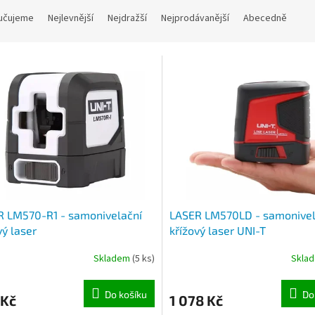
učujeme
Nejlevnější
Nejdražší
Nejprodávanější
Abecedně
R LM570-R1 - samonivelační
LASER LM570LD - samonivel
vý laser
křížový laser UNI-T
Skladem
(5 ks)
Skla
Do košíku
Do
 Kč
1 078 Kč