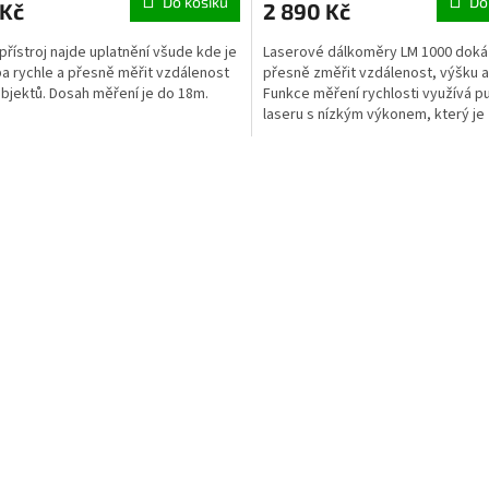
Do košíku
Do
 Kč
2 890 Kč
přístroj najde uplatnění všude kde je
Laserové dálkoměry LM 1000 dok
a rychle a přesně měřit vzdálenost
přesně změřit vzdálenost, výšku a
bjektů. Dosah měření je do 18m.
Funkce měření rychlosti využívá p
laseru s nízkým výkonem, který je
neškodný lidskému oku.
O
v
l
á
d
a
c
í
p
r
v
k
y
v
ý
p