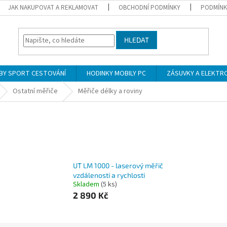
JAK NAKUPOVAT A REKLAMOVAT
OBCHODNÍ PODMÍNKY
PODMÍNK
HLEDAT
BY SPORT CESTOVÁNÍ
HODINKY MOBILY PC
ZÁSUVKY A ELEKTR
Ostatní měřiče
Měřiče délky a roviny
UT LM 1000 - laserový měřič
vzdálenosti a rychlosti
Skladem
(5 ks)
2 890 Kč