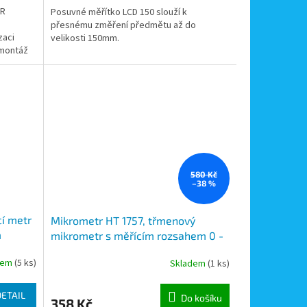
ER
Posuvné měřítko LCD 150 slouží k
přesnému změření předmětu až do
zaci
velikosti 150mm.
 montáž
580 Kč
–38 %
í metr
Mikrometr HT 1757, třmenový
m
mikrometr s měřícím rozsahem 0 -
25 mm
dem
(5 ks)
Skladem
(1 ks)
DETAIL
Do košíku
358 Kč