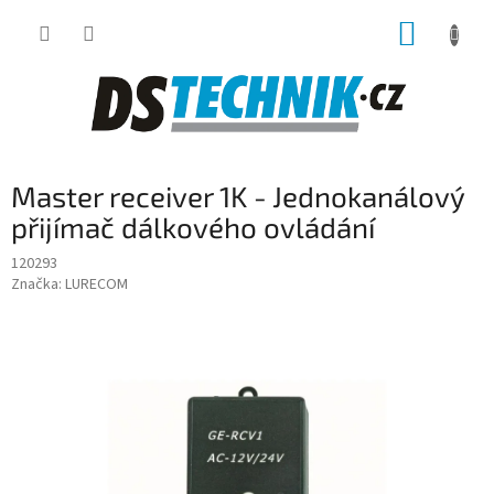
Přejít
NÁKUP
na
obsah
KOŠÍK
Master receiver 1K - Jednokanálový
přijímač dálkového ovládání
120293
Značka:
LURECOM