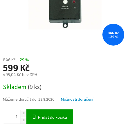
846 Kč
–29 %
846 Kč
–29 %
599 Kč
495,04 Kč bez DPH
Měrná
Skladem
(9 ks)
cena:
Můžeme doručit do:
12.8.2026
Možnosti doručení
Přidat do košíku