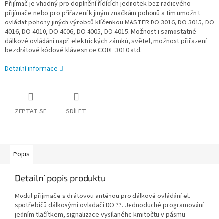
Přijímač je vhodný pro doplnění řídících jednotek bez radiového
přijímače nebo pro přiřazení k jiným značkám pohonů a tím umožnit
ovládat pohony jiných výrobců klíčenkou MASTER DO 3016, DO 3015, DO
4016, DO 4010, DO 4006, DO 4005, DO 4015. Možnost i samostatné
dálkové ovládání např. elektrických zámků, světel, možnost přiřazení
bezdrátové kódové klávesnice CODE 3010 atd.
Detailní informace
ZEPTAT SE
SDÍLET
Popis
Detailní popis produktu
Modul přijímače s drátovou anténou pro dálkové ovládání el.
spotřebičů dálkovými ovladači DO ??. Jednoduché programování
jedním tlačítkem, signalizace vysílaného kmitočtu v pásmu