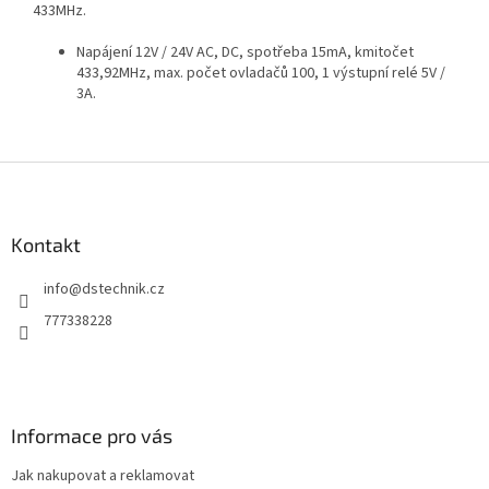
433MHz.
Napájení 12V / 24V AC, DC, spotřeba 15mA, kmitočet
433,92MHz, max. počet ovladačů 100, 1 výstupní relé 5V /
3A.
Z
á
p
a
Kontakt
t
info
@
dstechnik.cz
í
777338228
Informace pro vás
Jak nakupovat a reklamovat