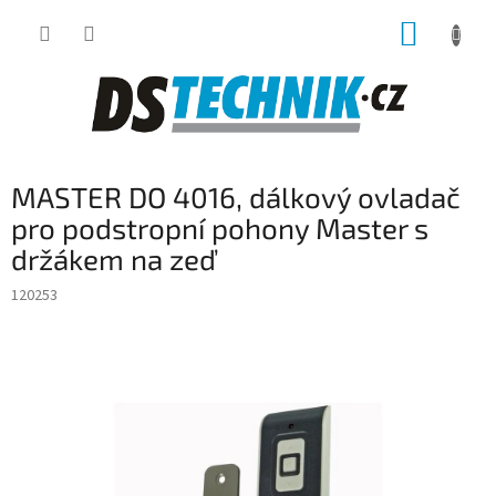
Přejít
NÁKUP
na
obsah
KOŠÍK
MASTER DO 4016, dálkový ovladač
pro podstropní pohony Master s
držákem na zeď
120253