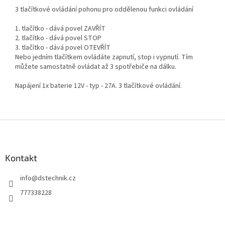
3 tlačítkové ovládání pohonu pro oddělenou funkci ovládání
1. tlačítko - dává povel ZAVŘÍT
2. tlačítko - dává povel STOP
3. tlačítko - dává povel OTEVŘÍT
Nebo jedním tlačítkem ovládáte zapnutí, stop i vypnutí. Tím
můžete samostatně ovládat až 3 spotřebiče na dálku.
Napájení 1x baterie 12V - typ - 27A. 3 tlačítkové ovládání.
Z
á
p
a
Kontakt
t
info
@
dstechnik.cz
í
777338228