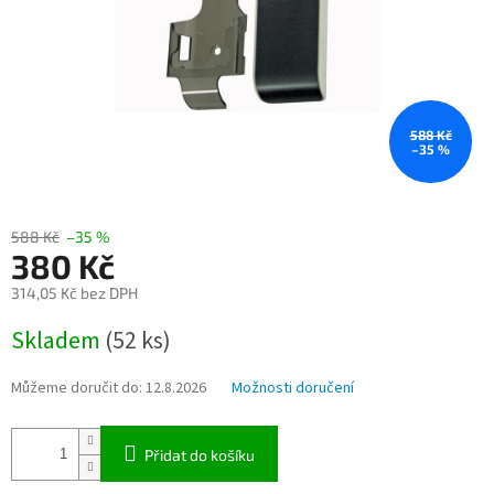
588 Kč
–35 %
588 Kč
–35 %
380 Kč
314,05 Kč bez DPH
Měrná
Skladem
(52 ks)
cena:
Můžeme doručit do:
12.8.2026
Možnosti doručení
Přidat do košíku