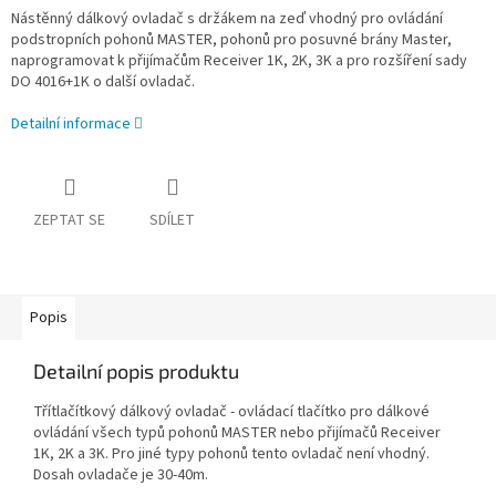
Nástěnný dálkový ovladač s držákem na zeď vhodný pro ovládání
podstropních pohonů MASTER, pohonů pro posuvné brány Master,
naprogramovat k přijímačům Receiver 1K, 2K, 3K a pro rozšíření sady
DO 4016+1K o další ovladač.
Detailní informace
ZEPTAT SE
SDÍLET
Popis
Detailní popis produktu
Třítlačítkový dálkový ovladač - ovládací tlačítko pro dálkové
ovládání všech typů pohonů MASTER nebo přijímačů Receiver
1K, 2K a 3K. Pro jiné typy pohonů tento ovladač není vhodný.
Dosah ovladače je 30-40m.