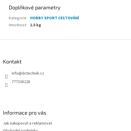
Doplňkové parametry
Kategorie
:
HOBBY SPORT CESTOVÁNÍ
Hmotnost
:
1.5 kg
Z
á
p
a
Kontakt
t
info
@
dstechnik.cz
í
777338228
Informace pro vás
Jak nakupovat a reklamovat
Obchodní podmínky