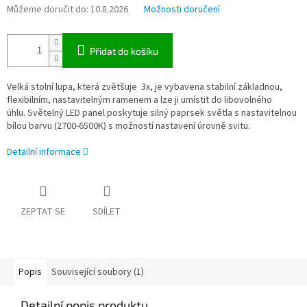
Můžeme doručit do:
10.8.2026
Možnosti doručení
Přidat do košíku
Velká stolní lupa, která zvětšuje 3x, je v
ybavena stabilní základnou,
flexibilním, nastavitelným ramenem a lze ji umístit do libovolného
úhlu. Světelný LED panel poskytuje silný paprsek světla s nastavitelnou
bílou barvu (2700-6500K) s možností nastavení úrovně svitu.
Detailní informace
ZEPTAT SE
SDÍLET
Popis
Související soubory (1)
Detailní popis produktu