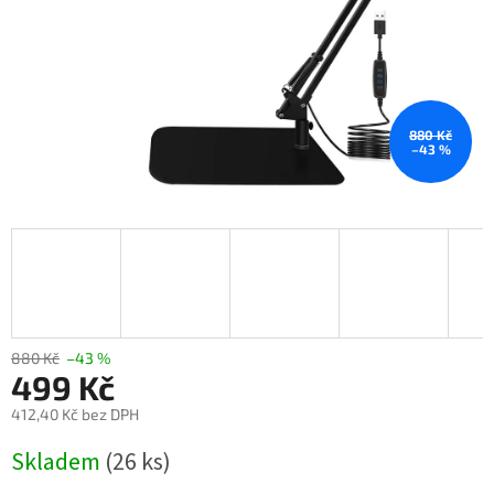
880 Kč
–43 %
880 Kč
–43 %
499 Kč
412,40 Kč bez DPH
Měrná
Skladem
(26 ks)
cena: