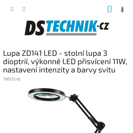
Přejít
NÁKUP
na
obsah
KOŠÍK
Lupa ZD141 LED - stolní lupa 3
dioptrií, výkonné LED přisvícení 11W,
nastavení intenzity a barvy svitu
700272-01