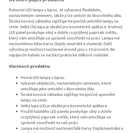
Robustní LED lampa s lupou. Je vybavena flexibilním,
nastavitelným ramenem, takže ji lze umístit do libovolného úhlu.
Široká kovová základna zajišťuje bezpečné umístění lampy na
stole. Velká (3x) lupa je ideální pro kosmetické aplikace. Kruhový
LED panel poskytuje silný a dobře rozptýlený paprsek světla,
který vám umožňuje se správně soustředit na práci. Lampa má
nastavitelnou bílou barvu (teplá, neutrální a studená). Další
výhodou je možnost nastavení úrovně jasu v 10 úrovních. Na
napájecím kabelu se nachází praktické dálkové ovládání.
Vlastnosti produktu:
Pevná LED lampa s lupou.
Vybaven skládacím, nastavitelným ramenem, které
umožňuje jeho umístění v libovolném úhlu.
Široká kovová základna zajišťuje bezpečné upevnění
lampy na stole.
Velká lupa (x3) je ideální pro kosmetické aplikace.
Použití kulatého LED panelu poskytuje silný a dobře
rozptýlený paprsek světla, který vám umožňuje se
správně soustředit na vaši práci.
Lampa má možnost nastavení bílé barvy (teplá/neutrální a