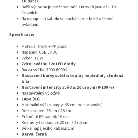
studená).
Další výhodou je možnost měnit úroveň jasu až v 10
úrovních.
Na napájecím kabelu se nachází praktické dálkové
ovládání.
Specifikace:
Materiál: hliník + PP plast
Napájení: USB 5V DC
Výkon: 11 W
Zdroj světla: 32x LED diody
Barva světla: 3000-6000K
Nastavení barvy světla: teplá / neutrální / studená
bílá
Nastavení intenzity světla: 10 úrovní (0-100 %)
Nastavitelný výložník
Lupa (x3)
Maximální výška lampy: 65 cm (po narovnání)
Délka ramen: 26 cm / 26 cm
Průměr (LED panel): 16 cm
Rozměry (základna): 20 cm x 23,5 cm
Délka napájecího kabelu: 1 m
Barva: černá