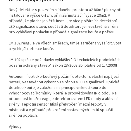
Nový detektor s pokrytím hlídaného prostoru až 80m2 plochy při
instalované výšce 6-12m, při nižší instalační výšce 20m2. V
případě, že plocha je větší instalujte více požárních detektorů.
LED signalizace stavu, součástí detektoru je i vestavěná siréna
pro vyhlášení poplachu v případě signalizace kouře a požáru.
LM 102 reaguje ve všech směrech, tím je zaručena vyšší citlivost
a rychlejší detekce kouře.
LM 102 splňuje požadavky vyhlášky " O technických podmínkách
požární ochrany staveb" zákon 23/2008 sb. platné od 1.7.2008!
Autonomní opticko-kouřový požární detektor s vlastní napájecí
baterií, vestavěnou výkonnou sirénou a LED signalizací. Optická
detekce kouře je založena na principu vniknutí kouře do
vyhodnocovací komůrky, která je prosvětlována IR diodou. Na
přítomnost kouře reaguje detektor svitem LED diody a aktivací
sirény. Teplotní senzor hlídá překročení mezní teploty v
místnosti a v případě překročení nastavených limitů spouští
sirénou poplach.
Výhody: