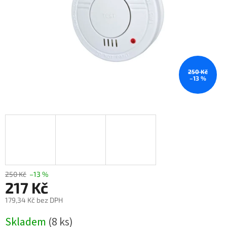
250 Kč
–13 %
250 Kč
–13 %
217 Kč
179,34 Kč bez DPH
Měrná
Skladem
(8 ks)
cena: