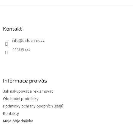
Z
á
p
a
Kontakt
t
info
@
dstechnik.cz
í
777338228
Informace pro vás
Jak nakupovat a reklamovat
Obchodní podmínky
Podmínky ochrany osobních údajů
Kontakty
Moje objednávka