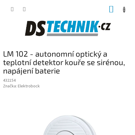
Přejít
NÁKUP
na
obsah
KOŠÍK
LM 102 - autonomní optický a
teplotní detektor kouře se sirénou,
napájení baterie
432154
Značka:
Elektrobock