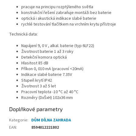
pracuje na principu rozptýleného světla
konstrukční řešení zabraňuje montáži bez baterie
optická i akustická indikace slabé baterie
rychlé testování tlačítkem na vrchním krytu přístroje
Technická data:
Napájení
9, 0 V , alkal. baterie (typ 6LF22)
Životnost baterie
1 až 3 roky
Detekční komora
optická
Hlasitost
85 dB
Příkon
0, 010 mA (pracovní <20mA)
Indikace slabé baterie
7.35V
Stupeň krytí
IP42
Životnost
3 až 5 let
Pracovní teplota
-10 °C až 40 °C
Rozměry (DxŠxH)
102x36 mm
Doplňkové parametry
Kategorie
:
DŮM DÍLNA ZAHRADA
EAN
:
8594012221802