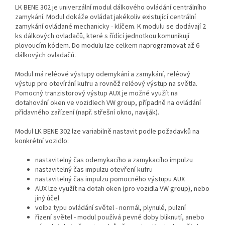
LK BENE 302 je univerzální modul dálkového ovládání centrálního
zamykání. Modul dokáže ovládat jakékoliv existující centrální
zamykání ovládané mechanicky - klíčem. K modulu se dodávají 2
ks dálkových ovladačů, které s řídící jednotkou komunikují
plovoucím kódem. Do modulu lze celkem naprogramovat až 6
dálkových ovladačů.
Modul má reléové výstupy odemykání a zamykání, reléový
výstup pro otevírání kufru a rovněž reléový výstup na světla.
Pomocný tranzistorový výstup AUX je možné využít na
dotahování oken ve vozidlech VW group, případně na ovládání
přídavného zařízení (např. střešní okno, naviják).
Modul LK BENE 302 lze variabilně nastavit podle požadavků na
konkrétní vozidlo:
nastavitelný čas odemykacího a zamykacího impulzu
nastavitelný čas impulzu otevření kufru
nastavitelný čas impulzu pomocného výstupu AUX
AUX lze využít na dotah oken (pro vozidla VW group), nebo
jiný účel
volba typu ovládání světel - normál, plynulé, pulzní
řízení světel - modul používá pevné doby bliknutí, anebo