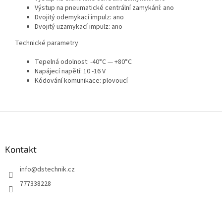
Výstup na pneumatické centrální zamykání: ano
Dvojitý odemykací impulz: ano
Dvojitý uzamykací impulz: ano
Technické parametry
Tepelná odolnost: -40°C — +80°C
Napájecí napětí: 10 -16 V
Kódování komunikace: plovoucí
Z
á
p
a
Kontakt
t
info
@
dstechnik.cz
í
777338228