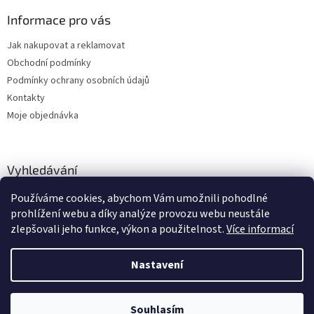
Informace pro vás
Jak nakupovat a reklamovat
Obchodní podmínky
Podmínky ochrany osobních údajů
Kontakty
Moje objednávka
Vyhledávání
Používáme cookies, abychom Vám umožnili pohodlné
HLEDAT
prohlížení webu a díky analýze provozu webu neustále
zlepšovali jeho funkce, výkon a použitelnost.
Více informací
Nastavení
Vytvořil Shoptet
Zboží vedeme skladem, dodání cca 24-48 hodin dle výběru dopravce a
Souhlasím
Copyright 2026
dstechnik.cz
. Všechna práva vyhrazena.