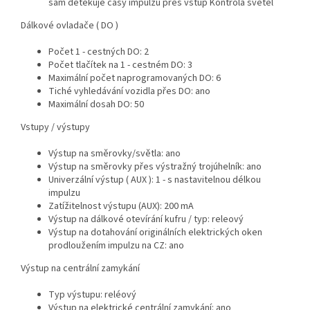
sám detekuje časy impulzů přes vstup Kontrola světel
Dálkové ovladače ( DO )
Počet 1 - cestných DO: 2
Počet tlačítek na 1 - cestném DO: 3
Maximální počet naprogramovaných DO: 6
Tiché vyhledávání vozidla přes DO: ano
Maximální dosah DO: 50
Vstupy / výstupy
Výstup na směrovky/světla: ano
Výstup na směrovky přes výstražný trojúhelník: ano
Univerzální výstup ( AUX ): 1 - s nastavitelnou délkou
impulzu
Zatížitelnost výstupu (AUX): 200 mA
Výstup na dálkové otevírání kufru / typ: releový
Výstup na dotahování originálních elektrických oken
prodloužením impulzu na CZ: ano
Výstup na centrální zamykání
Typ výstupu: reléový
Výstup na elektrické centrální zamykání: ano