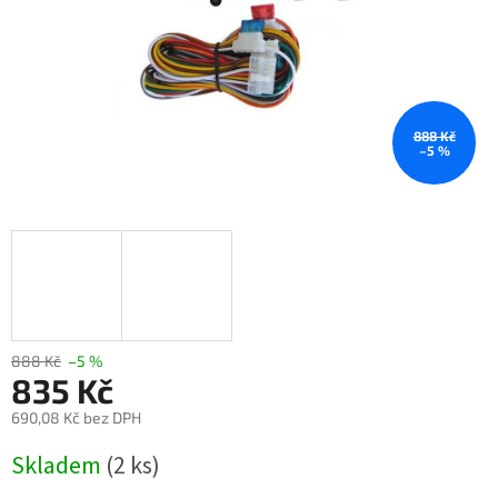
888 Kč
–5 %
888 Kč
–5 %
835 Kč
690,08 Kč bez DPH
Měrná
Skladem
(2 ks)
cena: