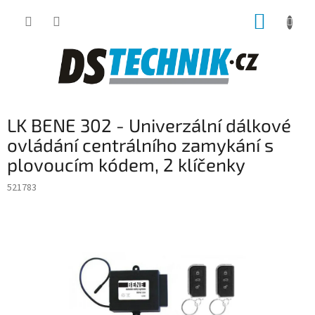
Přejít
NÁKUP
na
obsah
KOŠÍK
LK BENE 302 - Univerzální dálkové
ovládání centrálního zamykání s
plovoucím kódem, 2 klíčenky
521783