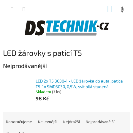
Přejít
NÁKUP
na
obsah
KOŠÍK
LED žárovky s paticí T5
Nejprodávanější
LED 2x T5 3030-1 - LED žárovka do auta, patice
T5, 1x SMD3030, 0,5W, svit bílá studená
Skladem
(3 ks)
98 Kč
Ř
a
Doporučujeme
Nejlevnější
Nejdražší
Nejprodávanější
z