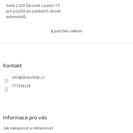
Sada 2 LED žárovek s paticí T5
pro použití do palubních desek
automobilů.
1
položek celkem
O
v
l
Z
á
á
d
p
a
a
Kontakt
c
t
í
info
@
dstechnik.cz
í
p
r
777338228
v
k
y
v
ý
Informace pro vás
p
i
Jak nakupovat a reklamovat
s