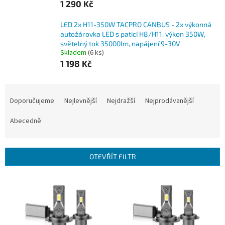
1 290 Kč
LED 2x H11-350W TACPRO CANBUS - 2x výkonná
autožárovka LED s paticí H8/H11, výkon 350W,
světelný tok 35000lm, napájení 9-30V
Skladem
(6 ks)
1 198 Kč
Ř
a
Doporučujeme
Nejlevnější
Nejdražší
Nejprodávanější
z
e
Abecedně
n
í
p
OTEVŘÍT FILTR
r
o
V
d
ý
u
p
k
i
t
s