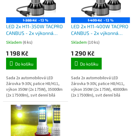
ů
p
r
o
1 388 Kč
–13 %
1 499 Kč
–13 %
d
LED 2x H11-350W TACPRO
LED 2x H11-400W TACPRO
u
CANBUS - 2x výkonná
CANBUS - 2x výkonná
k
autožárovka LED s paticí
autožárovka LED s paticí
Skladem
(6 ks)
Skladem
(10 ks)
t
H8/H11, výkon 350W,
H8/H11, výkon 400W,
1 198 Kč
1 290 Kč
ů
světelný tok 35000lm,
světelný tok 40000lm,
napájení 9-30V
napájení 9-30V
Do košíku
Do košíku
Sada 2x automobilová LED
Sada 2x automobilová LED
žárovka 9-30V, patice H8/H11,
žárovka 9-30V, patice H8/H11,
výkon 350W (2x 175W), 35000lm
výkon 350W (2x 175W), 40000lm
(2x 17500lm), svit denní bílá
(2x 17500lm), svit denní bílá
6000K. Tyto nové LED žárovky
6000K. Tyto nové LED žárovky
jsou určeny do osobních...
jsou určeny do osobních...