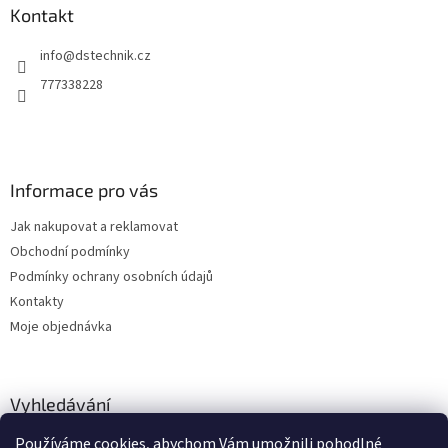
a
a
Kontakt
c
t
í
info
@
dstechnik.cz
í
p
r
777338228
v
k
y
v
ý
Informace pro vás
p
i
Jak nakupovat a reklamovat
s
u
Obchodní podmínky
Podmínky ochrany osobních údajů
Kontakty
Moje objednávka
Vyhledávání
Používáme cookies, abychom Vám umožnili pohodlné