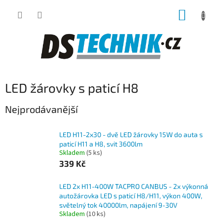
Přejít
NÁKUP
na
obsah
KOŠÍK
LED žárovky s paticí H8
Nejprodávanější
LED H11-2x30 - dvě LED žárovky 15W do auta s
paticí H11 a H8, svit 3600lm
Skladem
(5 ks)
339 Kč
LED 2x H11-400W TACPRO CANBUS - 2x výkonná
autožárovka LED s paticí H8/H11, výkon 400W,
světelný tok 40000lm, napájení 9-30V
Skladem
(10 ks)