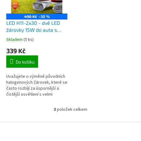
490 Kč
–30 %
LED H11-2x30 - dvě LED
žárovky 15W do auta s
paticí H11 a H8, svit
Skladem
(5 ks)
3600lm
339 Kč
Do košíku
Uvažujete o výměně původních
halogenových žárovek, které se
často rozbíjí za úspornější a
čistější osvětlení s velmi
dlouhou životností? Tyto nové
LED žárovky Vám poskytnou...
3
položek celkem
O
v
l
Z
á
á
d
p