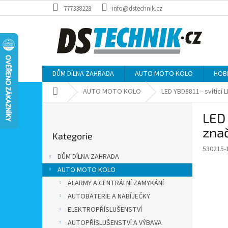
Přejít
777338228
info@dstechnik.cz
na
obsah
DŮM DÍLNA ZAHRADA
AUTO MOTO KOLO
HOB
Domů
AUTO MOTO KOLO
LED YBD8811 - svítící
P
LED 
o
Přeskočit
s
zna
Kategorie
kategorie
t
530215-
r
DŮM DÍLNA ZAHRADA
a
AUTO MOTO KOLO
n
ALARMY A CENTRÁLNÍ ZAMYKÁNÍ
n
í
AUTOBATERIE A NABÍJEČKY
p
ELEKTROPŘÍSLUŠENSTVÍ
a
AUTOPŘÍSLUŠENSTVÍ A VÝBAVA