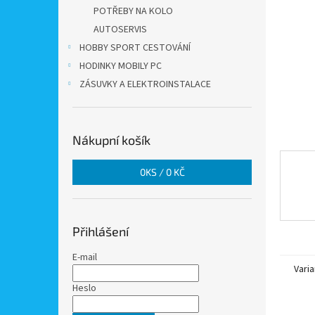
n
POTŘEBY NA KOLO
e
AUTOSERVIS
l
HOBBY SPORT CESTOVÁNÍ
HODINKY MOBILY PC
ZÁSUVKY A ELEKTROINSTALACE
Nákupní košík
0
KS /
0 KČ
Přihlášení
E-mail
Varia
Heslo