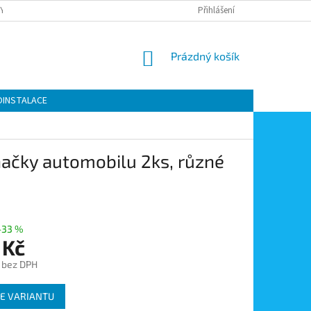
Y OCHRANY OSOBNÍCH ÚDAJŮ
KONTAKTY
Přihlášení
MOJE OBJEDNÁVKA
NÁKUPNÍ
Prázdný košík
KOŠÍK
OINSTALACE
značky automobilu 2ks, různé
–33 %
 Kč
č bez DPH
E VARIANTU