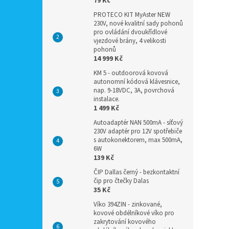
79 Kč
PROTECO KIT MyAster NEW
230V, nové kvalitní sady pohonů
pro ovládání dvoukřídlové
vjezdové brány, 4 velikosti
pohonů
14 999 Kč
KM 5 - outdoorová kovová
autonomní kódová klávesnice,
nap. 9-18VDC, 3A, povrchová
instalace.
1 499 Kč
Autoadaptér NAN 500mA - síťový
230V adaptér pro 12V spotřebiče
s autokonektorem, max 500mA,
6W
139 Kč
ČIP Dallas černý - bezkontaktní
čip pro čtečky Dalas
35 Kč
Víko 394ZIN - zinkované,
kovové obdélníkové víko pro
zakrytování kovového