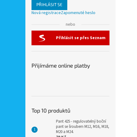
PŘIHLÁSIT SE
Nová registrace
Zapomenuté heslo
nebo
Přihlásit se přes Seznam
Přijímáme online platby
Top 10 produktů
Pant 425 - regulovatelný boční
pant se šroubem M12, M16, M18,
M20 a M24.