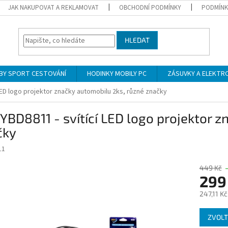
JAK NAKUPOVAT A REKLAMOVAT
OBCHODNÍ PODMÍNKY
PODMÍNK
HLEDAT
BY SPORT CESTOVÁNÍ
HODINKY MOBILY PC
ZÁSUVKY A ELEKTR
 LED logo projektor značky automobilu 2ks, různé značky
YBD8811 - svítící LED logo projektor 
čky
11
449 Kč
299
247,11 K
Měrná
ZVOLT
cena: