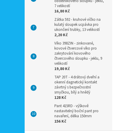
obdélníkového sloupku - jeklu,
7 velikostí
16,80 Kč
Zátka 592 - kruhové víčko na
kulatý sloupek ucpávka pro
ukončení trubky, 13 velikostí
2,20 Kč
Víko 398ZIN - zinkované,
kovové čtvercové víko pro
zakrytování kovového
čtvercového sloupku - jeklu, 9
velikostí
19,80 Kč
TAP 20T - 4 drátový dveřní a
okenní dagnetický kontakt
závrtný s bezpečnostní
smyčkou, bílý a hnědý
128 Kč
Pant 415RD - výškově
nastavitelný boční pant pro
navaření, délka 150mm
156 Kč