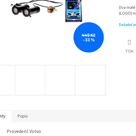
Dva malé 
(LOGO) na
Detailní 
449 Kč
–33 %
TISK
nty
Popis
Provedení: Volvo