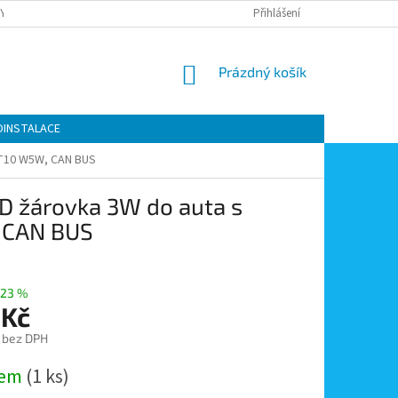
Y OCHRANY OSOBNÍCH ÚDAJŮ
KONTAKTY
Přihlášení
MOJE OBJEDNÁVKA
NÁKUPNÍ
Prázdný košík
KOŠÍK
OINSTALACE
e T10 W5W, CAN BUS
D žárovka 3W do auta s
, CAN BUS
23 %
 Kč
č bez DPH
dem
(1 ks)