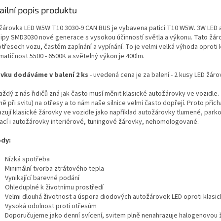
ailní popis produktu
žárovka LED W5W T10 3030-9 CAN BUS je vybavena paticí T10 W5W. 3W LED a
čipy SMD3030 nové generace s vysokou účinností světla a výkonu. Tato žáro
 otřesech vozu, častém zapínání a vypínání. To je velmi velká výhoda oproti
matičnost 5500 - 6500K a světelný výkon je 400lm.
vku dodáváme v balení 2 ks
- uvedená cena je za balení - 2 kusy LED žáro
každý z nás řidičů zná jak často musí měnit klasické autožárovky ve vozidle
ně při svitu) na otřesy a to nám naše silnice velmi často dopřejí. Proto př
azují klasické žárovky ve vozidle jako například autožárovky tlumené, par
ací i autožárovky interiérové, tuningové žárovky, nehomologované.
dy:
Nízká spotřeba
Minimální tvorba ztrátového tepla
Vynikající barevné podání
Ohleduplné k životnímu prostředí
Velmi dlouhá životnost a úspora diodových autožárovek LED oproti klasi
Vysoká odolnost proti otřesům
Doporučujeme jako denní svícení, svitem plně nenahrazuje halogenovou 