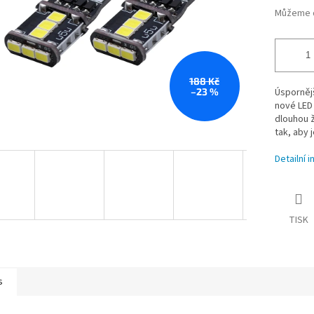
Můžeme d
188 Kč
–23 %
Úspornějš
nové LED 
dlouhou ž
tak, aby 
Detailní 
TISK
s