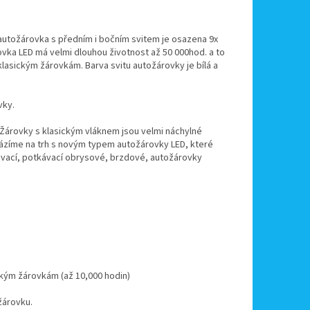
utožárovka s předním i bočním svitem je osazena 9x
vka LED má velmi dlouhou životnost až 50 000hod. a to
 klasickým žárovkám. Barva svitu autožárovky je bílá a
vky.
. Žárovky s klasickým vláknem jsou velmi náchylné
icházíme na trh s novým typem autožárovky LED, které
kovací, potkávací obrysové, brzdové, autožárovky
ckým žárovkám (až 10,000 hodin)
žárovku.