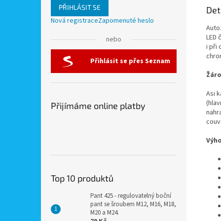
PŘIHLÁSIT SE
Det
Nová registrace
Zapomenuté heslo
Auto
LED 
nebo
i při
chro
Přihlásit se přes Seznam
Žáro
Asi 
(hlav
Přijímáme online platby
nahr
couv
Výho
Top 10 produktů
Pant 425 - regulovatelný boční
pant se šroubem M12, M16, M18,
M20 a M24.