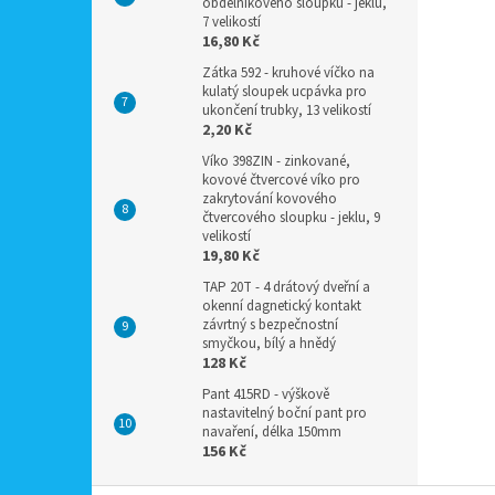
obdélníkového sloupku - jeklu,
7 velikostí
16,80 Kč
Zátka 592 - kruhové víčko na
kulatý sloupek ucpávka pro
ukončení trubky, 13 velikostí
2,20 Kč
Víko 398ZIN - zinkované,
kovové čtvercové víko pro
zakrytování kovového
čtvercového sloupku - jeklu, 9
velikostí
19,80 Kč
TAP 20T - 4 drátový dveřní a
okenní dagnetický kontakt
závrtný s bezpečnostní
smyčkou, bílý a hnědý
128 Kč
Pant 415RD - výškově
nastavitelný boční pant pro
navaření, délka 150mm
156 Kč