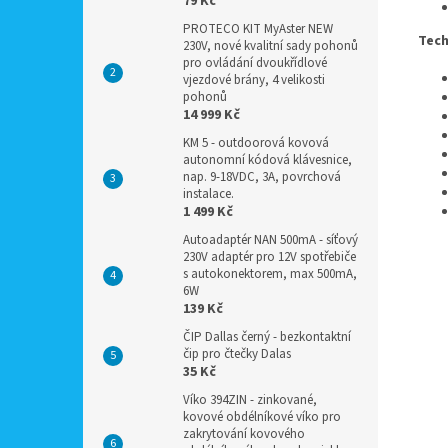
79 Kč
PROTECO KIT MyAster NEW
Tech
230V, nové kvalitní sady pohonů
pro ovládání dvoukřídlové
vjezdové brány, 4 velikosti
pohonů
14 999 Kč
KM 5 - outdoorová kovová
autonomní kódová klávesnice,
nap. 9-18VDC, 3A, povrchová
instalace.
1 499 Kč
Autoadaptér NAN 500mA - síťový
230V adaptér pro 12V spotřebiče
s autokonektorem, max 500mA,
6W
139 Kč
ČIP Dallas černý - bezkontaktní
čip pro čtečky Dalas
35 Kč
Víko 394ZIN - zinkované,
kovové obdélníkové víko pro
zakrytování kovového