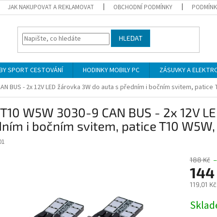
JAK NAKUPOVAT A REKLAMOVAT
OBCHODNÍ PODMÍNKY
PODMÍNK
HLEDAT
BY SPORT CESTOVÁNÍ
HODINKY MOBILY PC
ZÁSUVKY A ELEKTR
AN BUS - 2x 12V LED žárovka 3W do auta s předním i bočním svitem, patic
 T10 W5W 3030-9 CAN BUS - 2x 12V LE
dním i bočním svitem, patice T10 W5W
01
188 Kč
–
144
119,01 K
Měrná
Skla
cena: