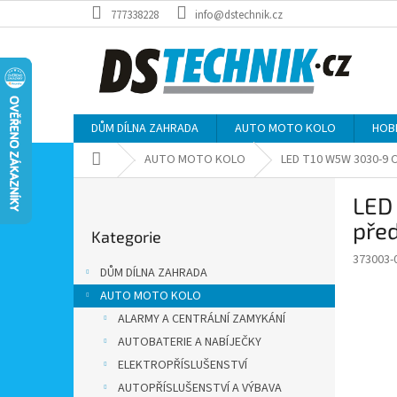
Přejít
777338228
info@dstechnik.cz
na
obsah
DŮM DÍLNA ZAHRADA
AUTO MOTO KOLO
HOB
Domů
AUTO MOTO KOLO
LED T10 W5W 3030-9 C
P
LED
o
Přeskočit
s
pře
Kategorie
kategorie
t
373003-
r
DŮM DÍLNA ZAHRADA
a
AUTO MOTO KOLO
n
ALARMY A CENTRÁLNÍ ZAMYKÁNÍ
n
í
AUTOBATERIE A NABÍJEČKY
p
ELEKTROPŘÍSLUŠENSTVÍ
a
AUTOPŘÍSLUŠENSTVÍ A VÝBAVA