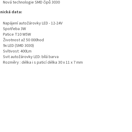
Nová technologie SMD čipů 3030
nická data:
Napájení autožárovky LED - 12-24V
Spotřeba 3W
Patice T10 W5W
Životnost až 50 000hod
9x LED (SMD 3030)
Svítivost: 400Lm
Svit autožárovky LED: bílá barva
Rozměry : délka i s paticí délka 30 x 11 x 7 mm