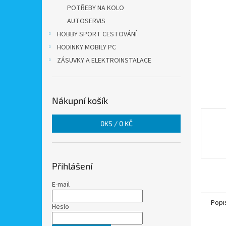
n
POTŘEBY NA KOLO
e
AUTOSERVIS
l
HOBBY SPORT CESTOVÁNÍ
HODINKY MOBILY PC
ZÁSUVKY A ELEKTROINSTALACE
Nákupní košík
0
KS /
0 KČ
Přihlášení
E-mail
Popi
Heslo