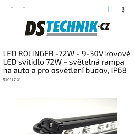
Přejít
NÁKUP
na
obsah
KOŠÍK
LED ROLINGER -72W - 9-30V kovové
LED svítidlo 72W - světelná rampa
na auto a pro osvětlení budov, IP68
530217-01