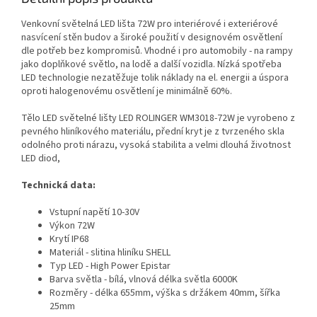
Venkovní světelná LED lišta 72W pro interiérové i exteriérové
nasvícení stěn budov a široké použití v designovém osvětlení
dle potřeb bez kompromisů. Vhodné i pro automobily - na rampy
jako doplňkové světlo, na lodě a další vozidla. Nízká spotřeba
LED technologie nezatěžuje tolik náklady na el. energii a úspora
oproti halogenovému osvětlení je minimálně 60%.
Tělo LED světelné lišty LED ROLINGER WM3018-72W je vyrobeno z
pevného hliníkového materiálu, přední kryt je z tvrzeného skla
odolného proti nárazu, vysoká stabilita a velmi dlouhá životnost
LED diod,
Technická data:
Vstupní napětí 10-30V
Výkon 72W
Krytí IP68
Materiál - slitina hliníku SHELL
Typ LED - High Power Epistar
Barva světla - bílá, vlnová délka světla 6000K
Rozměry - délka 655mm, výška s držákem 40mm, šířka
25mm