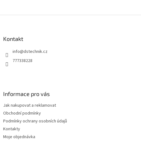
Z
á
p
a
Kontakt
t
info
@
dstechnik.cz
í
777338228
Informace pro vás
Jak nakupovat a reklamovat
Obchodní podmínky
Podmínky ochrany osobních údajů
Kontakty
Moje objednávka