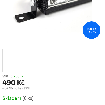
990 Kč
–50 %
990 Kč
–50 %
490 Kč
404,96 Kč bez DPH
Měrná
Skladem
(6 ks)
cena: