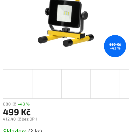
880 Kč
–43 %
880 Kč
–43 %
499 Kč
412,40 Kč bez DPH
Měrná
Skladem
(3 ks)