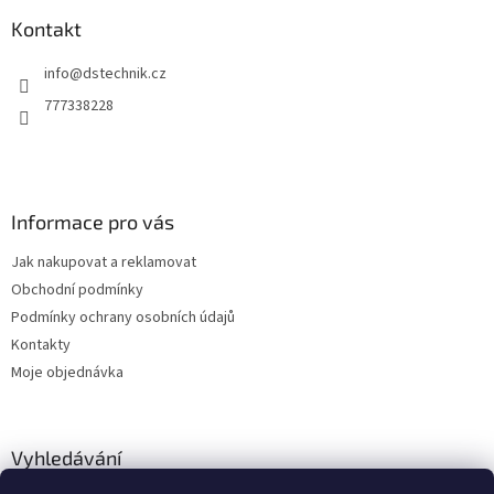
p
a
Kontakt
t
info
@
dstechnik.cz
í
777338228
Informace pro vás
Jak nakupovat a reklamovat
Obchodní podmínky
Podmínky ochrany osobních údajů
Kontakty
Moje objednávka
Vyhledávání