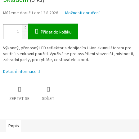
cena:
Můžeme doručit do:
12.8.2026
Možnosti doručení
Přidat do košíku
Výkonný, přenosný LED reflektor s dobíjecím Li-Ion akumulátorem pro
vnitřní i venkovní použití. Využívá se pro osvětlení stavenišť, místností,
zahradní party, pro rybáře, cestovatele a pod.
Detailní informace
ZEPTAT SE
SDÍLET
Popis