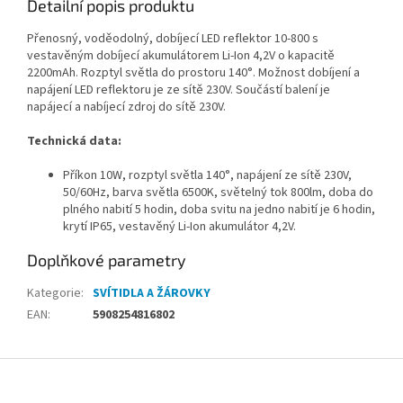
Detailní popis produktu
Přenosný, voděodolný, dobíjecí LED reflektor 10-800 s
vestavěným dobíjecí akumulátorem Li-Ion 4,2V o kapacitě
2200mAh. Rozptyl světla do prostoru 140°. Možnost dobíjení a
napájení LED reflektoru je ze sítě 230V. Součástí balení je
napájecí a nabíjecí zdroj do sítě 230V.
Technická data:
Příkon 10W, rozptyl světla 140°, napájení ze sítě 230V,
50/60Hz, barva světla 6500K, světelný tok 800lm, doba do
plného nabití 5 hodin, doba svitu na jedno nabití je 6 hodin,
krytí IP65, vestavěný Li-Ion akumulátor 4,2V.
Doplňkové parametry
Kategorie
:
SVÍTIDLA A ŽÁROVKY
EAN
:
5908254816802
Z
á