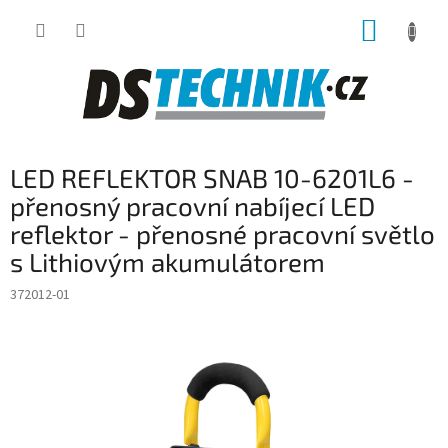
Přejít
NÁKUP
na
obsah
KOŠÍK
LED REFLEKTOR SNAB 10-6201L6 -
přenosný pracovní nabíjecí LED
reflektor - přenosné pracovní světlo
s Lithiovým akumulátorem
372012-01