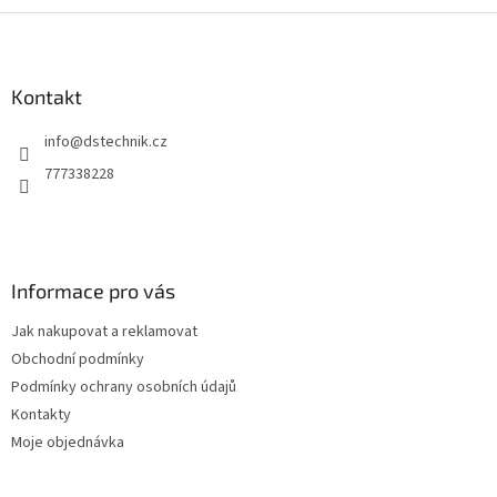
Z
á
p
a
Kontakt
t
info
@
dstechnik.cz
í
777338228
Informace pro vás
Jak nakupovat a reklamovat
Obchodní podmínky
Podmínky ochrany osobních údajů
Kontakty
Moje objednávka