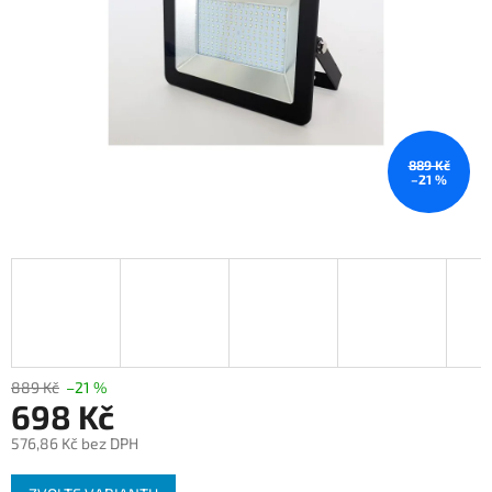
889 Kč
–21 %
889 Kč
–21 %
698 Kč
576,86 Kč bez DPH
Měrná