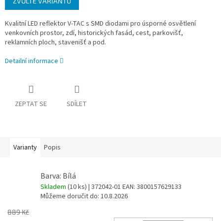
ZVOLTE VARIANTU
cena:
Kvalitní LED reflektor V-TAC s SMD diodami pro úsporné osvětlení
venkovních prostor, zdí, historických fasád, cest, parkovišť,
reklamních ploch, stavenišť a pod.
Detailní informace
ZEPTAT SE
SDÍLET
Varianty
Popis
Barva: Bílá
Skladem
(10 ks)
| 372042-01
EAN:
3800157629133
Můžeme doručit do:
10.8.2026
889 Kč