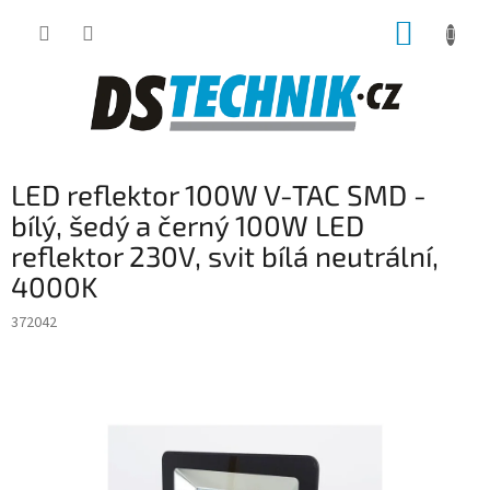
Přejít
NÁKUP
na
obsah
KOŠÍK
LED reflektor 100W V-TAC SMD -
bílý, šedý a černý 100W LED
reflektor 230V, svit bílá neutrální,
4000K
372042