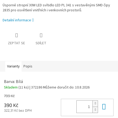
Úsporné stropní 30W LED svítidlo LED PL 341 s vestavěnými SMD čipy
2835 pro osvětlení vnitřních i venkovních prostorů.
Detailní informace
ZEPTAT SE
SDÍLET
Varianty
Popis
Barva: Bílá
Skladem
(11 ks)
| 372186
Můžeme doručit do:
10.8.2026
799 Kč
Do 
390 Kč
322,31 Kč bez DPH