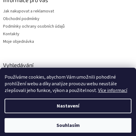
Jak nakupovat a reklamovat
Obchodní podmínky
Podmínky ochrany osobních údajů
Kontakty
Moje objednávka
Vyhledávání
Používáme cookies, abychom Vám umožnili pohodlné
HLEDAT
prohlížení webu a díky analýze provozu webu neustále
zlepšovali jeho funkce, výkon a použitelnost.
Více informací
Nastavení
Vytvořil Shoptet
Zboží vedeme skladem, dodání cca 24-48 hodin dle výběru dopravce a
Souhlasím
Copyright 2026
dstechnik.cz
. Všechna práva vyhrazena.
služby.