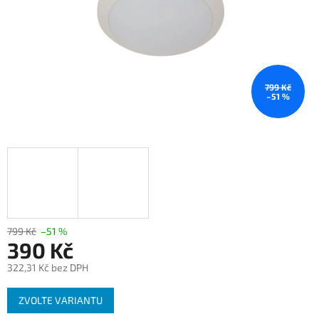
799 Kč
–51 %
799 Kč
–51 %
390 Kč
322,31 Kč bez DPH
Měrná
ZVOLTE VARIANTU
cena: