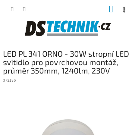
Přejít
NÁKUP
na
obsah
KOŠÍK
LED PL 341 ORNO - 30W stropní LED
svítidlo pro povrchovou montáž,
průměr 350mm, 1240lm, 230V
372186