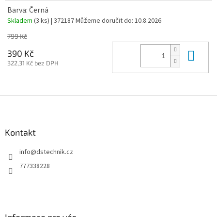
Barva: Černá
Skladem
(3 ks)
| 372187
Můžeme doručit do:
10.8.2026
799 Kč
Do 
390 Kč
322,31 Kč bez DPH
Z
á
p
a
Kontakt
t
info
@
dstechnik.cz
í
777338228
Informace pro vás