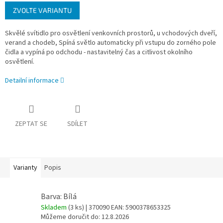
Měrná
ZVOLTE VARIANTU
cena:
Skvělé svítidlo pro osvětlení venkovních prostorů, u vchodových dveří,
verand a chodeb, Spíná světlo automaticky při vstupu do zorného pole
čidla a vypíná po odchodu - nastavitelný čas a citlivost okolního
osvětlení.
Detailní informace
ZEPTAT SE
SDÍLET
Varianty
Popis
Barva: Bílá
Skladem
(3 ks)
| 370090
EAN:
5900378653325
Můžeme doručit do:
12.8.2026