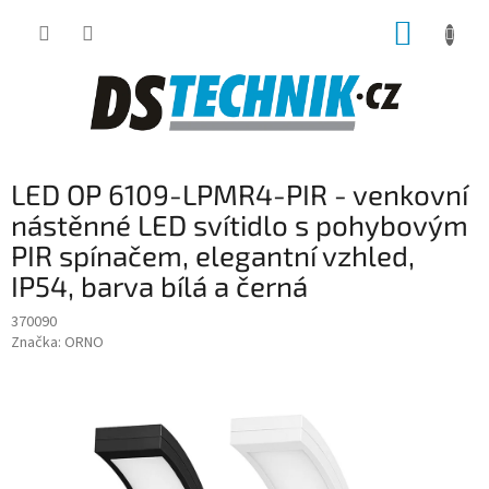
Přejít
NÁKUP
na
obsah
KOŠÍK
LED OP 6109-LPMR4-PIR - venkovní
nástěnné LED svítidlo s pohybovým
PIR spínačem, elegantní vzhled,
IP54, barva bílá a černá
370090
Značka:
ORNO