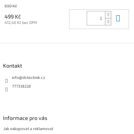
690 Kč
Do 
499 Kč
412,40 Kč bez DPH
Z
á
p
a
Kontakt
t
info
@
dstechnik.cz
í
777338228
Informace pro vás
Jak nakupovat a reklamovat