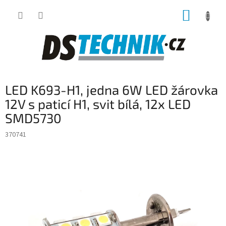
Přejít
NÁKUP
na
obsah
KOŠÍK
LED K693-H1, jedna 6W LED žárovka
12V s paticí H1, svit bílá, 12x LED
SMD5730
370741