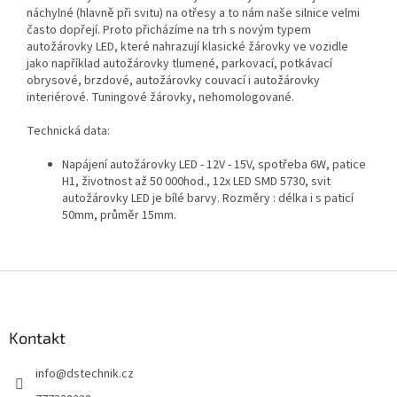
náchylné (hlavně při svitu) na otřesy a to nám naše silnice velmi
často dopřejí. Proto přicházíme na trh s novým typem
autožárovky LED, které nahrazují klasické žárovky ve vozidle
jako například autožárovky tlumené, parkovací, potkávací
obrysové, brzdové, autožárovky couvací i autožárovky
interiérové. Tuningové žárovky, nehomologované.
Technická data:
Napájení autožárovky LED - 12V - 15V, spotřeba 6W, patice
H1, životnost až 50 000hod., 12x LED SMD 5730, svit
autožárovky LED je bílé barvy. Rozměry : délka i s paticí
50mm, průměr 15mm.
Z
á
p
a
Kontakt
t
info
@
dstechnik.cz
í