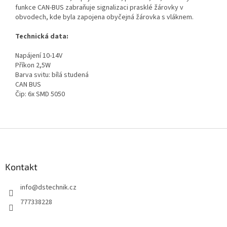
funkce CAN-BUS zabraňuje signalizaci prasklé žárovky v
obvodech, kde byla zapojena obyčejná žárovka s vláknem.
Technická data:
Napájení 10-14V
Příkon 2,5W
Barva svitu: bílá studená
CAN BUS
Čip: 6x SMD 5050
Z
á
p
a
Kontakt
t
info
@
dstechnik.cz
í
777338228