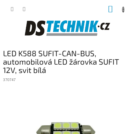
Přejít
NÁKUP
na
obsah
KOŠÍK
LED K588 SUFIT-CAN-BUS,
automobilová LED žárovka SUFIT
12V, svit bílá
370747