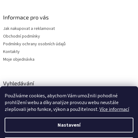
Informace pro vás
Jak nakupovat a reklamovat
Obchodní podmínky
Podmínky ochrany osobních údajů
Kontakty
Moje objednávka
Vyhledávání
Používáme cookies, abychom Vám umožnili pohodlné
HLEDAT
prohlížení webu a díky analýze provozu webu neustále
zlepšovali jeho funkce, výkon a použitelnost.
Více informací
Nastavení
Vytvořil Shoptet