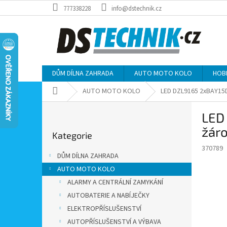
Přejít
777338228
info@dstechnik.cz
na
obsah
DŮM DÍLNA ZAHRADA
AUTO MOTO KOLO
HOB
Domů
AUTO MOTO KOLO
LED DZL9165 2xBAY15D,
P
LED
o
Přeskočit
s
žáro
Kategorie
kategorie
t
370789
r
DŮM DÍLNA ZAHRADA
a
AUTO MOTO KOLO
n
ALARMY A CENTRÁLNÍ ZAMYKÁNÍ
n
í
AUTOBATERIE A NABÍJEČKY
p
ELEKTROPŘÍSLUŠENSTVÍ
a
AUTOPŘÍSLUŠENSTVÍ A VÝBAVA