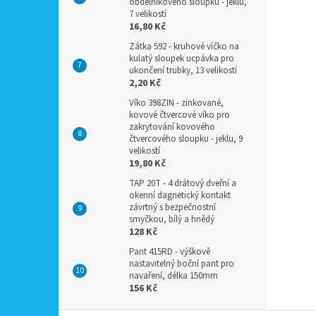
obdélníkového sloupku - jeklu,
7 velikostí
16,80 Kč
Zátka 592 - kruhové víčko na
kulatý sloupek ucpávka pro
ukončení trubky, 13 velikostí
2,20 Kč
Víko 398ZIN - zinkované,
kovové čtvercové víko pro
zakrytování kovového
čtvercového sloupku - jeklu, 9
velikostí
19,80 Kč
TAP 20T - 4 drátový dveřní a
okenní dagnetický kontakt
závrtný s bezpečnostní
smyčkou, bílý a hnědý
128 Kč
Pant 415RD - výškově
nastavitelný boční pant pro
navaření, délka 150mm
156 Kč