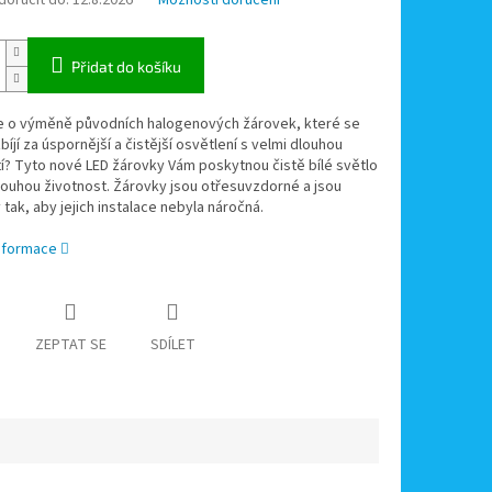
oručit do:
12.8.2026
Možnosti doručení
Přidat do košíku
e o výměně původních halogenových žárovek, které se
bíjí za úspornější a čistější osvětlení s velmi dlouhou
í? Tyto nové LED žárovky Vám poskytnou čistě bílé světlo
louhou životnost. Žárovky jsou otřesuvzdorné a jsou
tak, aby jejich instalace nebyla náročná.
informace
ZEPTAT SE
SDÍLET