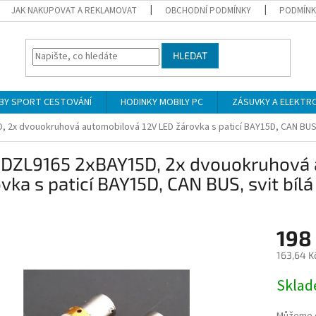
JAK NAKUPOVAT A REKLAMOVAT
OBCHODNÍ PODMÍNKY
PODMÍNK
HLEDAT
BY SPORT CESTOVÁNÍ
HODINKY MOBILY PC
ZÁSUVKY A ELEKTR
 2x dvouokruhová automobilová 12V LED žárovka s paticí BAY15D, CAN BUS, 
 DZL9165 2xBAY15D, 2x dvouokruhová 
vka s paticí BAY15D, CAN BUS, svit bílá
198
163,64 K
Měrná
Skla
cena: