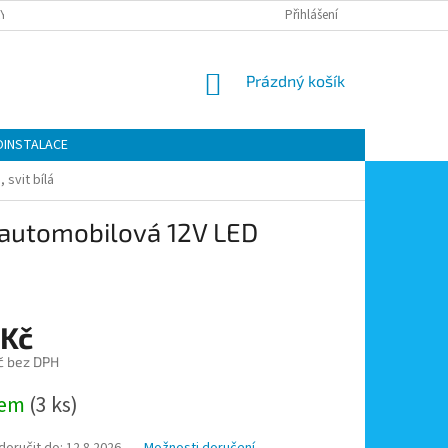
Y OCHRANY OSOBNÍCH ÚDAJŮ
KONTAKTY
Přihlášení
MOJE OBJEDNÁVKA
NÁKUPNÍ
Prázdný košík
KOŠÍK
OINSTALACE
svit bílá
automobilová 12V LED
 Kč
č bez DPH
dem
(3 ks)