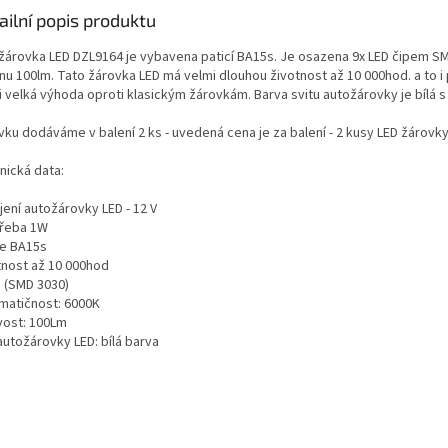
ailní popis produktu
žárovka LED DZL9164 je vybavena paticí BA15s. Je osazena 9x LED čipem SM
u 100lm. Tato žárovka LED má velmi dlouhou životnost až 10 000hod. a to i 
i velká výhoda oproti klasickým žárovkám. Barva svitu autožárovky je bílá 
vku dodáváme v balení 2 ks - uvedená cena je za balení - 2 kusy LED žárovky
nická data:
jení autožárovky LED - 12 V
řeba 1W
ce BA15s
tnost až 10 000hod
D (SMD 3030)
matičnost: 6000K
ivost: 100Lm
autožárovky LED: bílá barva