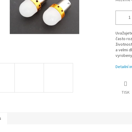
Můžeme d
Uvažujet
často roz
životnost
a velmi d
vyrobeny 
Detailní 
TISK
s