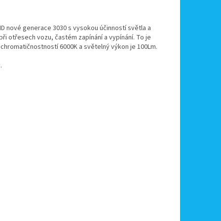
D nové generace 3030 s vysokou účinností světla a
při otřesech vozu, častém zapínání a vypínání. To je
s chromatičnostností 6000K a světelný výkon je 100Lm.
.