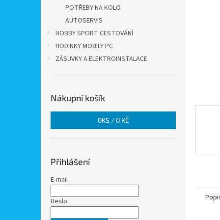
n
POTŘEBY NA KOLO
e
AUTOSERVIS
l
HOBBY SPORT CESTOVÁNÍ
HODINKY MOBILY PC
ZÁSUVKY A ELEKTROINSTALACE
Nákupní košík
0
KS /
0 KČ
Přihlášení
E-mail
Popi
Heslo