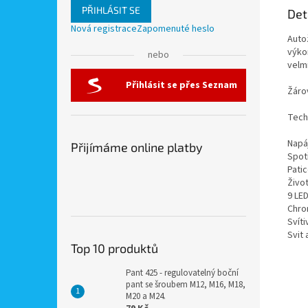
PŘIHLÁSIT SE
Det
Nová registrace
Zapomenuté heslo
Auto
výkon
nebo
velm
Přihlásit se přes Seznam
Žáro
Tech
Napá
Přijímáme online platby
Spot
Pati
Živo
9 LE
Chro
Svít
Svit 
Top 10 produktů
Pant 425 - regulovatelný boční
pant se šroubem M12, M16, M18,
M20 a M24.