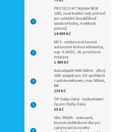
79 Kč
PROTECO KIT MyAster NEW
230V, nové kvalitní sady pohonů
pro ovládání dvoukřídlové
vjezdové brány, 4 velikosti
pohonů
14 999 Kč
KM 5 - outdoorová kovová
autonomní kódová klávesnice,
nap. 9-18VDC, 3A, povrchová
instalace.
1 499 Kč
Autoadaptér NAN 500mA - síťový
230V adaptér pro 12V spotřebiče
s autokonektorem, max 500mA,
6W
139 Kč
ČIP Dallas černý - bezkontaktní
čip pro čtečky Dalas
35 Kč
Víko 394ZIN - zinkované,
kovové obdélníkové víko pro
zakrytování kovového