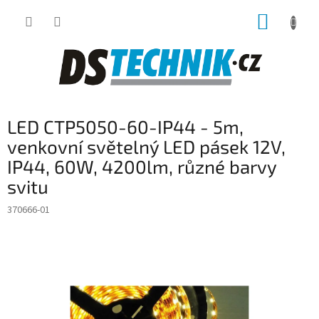
Přejít
NÁKUP
na
obsah
KOŠÍK
LED CTP5050-60-IP44 - 5m,
venkovní světelný LED pásek 12V,
IP44, 60W, 4200lm, různé barvy
svitu
370666-01