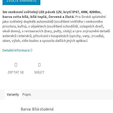
ZVOLTE VARIANTU
cena:
5m venkovní světelný LED pásek 12V, krytí IP67, 60W, 4200lm
,
barva svitu bílá, bílá teplá, červená a žlutá.
Pro široké uplatnění
jako světelný doplněk automobilů (osvětlení vnitřního i venkovního
prostoru, kufru), v objektech (osvětlení schodiště, vstupních dveří,
okolí domu), v restauracích (bary, pulty, stoly) a i pro zvýraznění detailů
exteriérů i interiérů, přisvícení v koupelnách (sprchy, vany, zrcadla),
oken, výloh, stěn budov a spoustu dalších jiných aplikací.
Detailní informace
ZEPTAT SE
SDÍLET
Varianty
Popis
Barva: Bílá studená