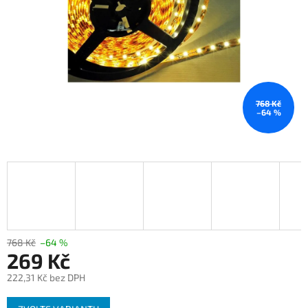
768 Kč
–64 %
768 Kč
–64 %
269 Kč
222,31 Kč bez DPH
Měrná