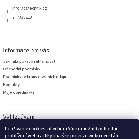
t
info
@
dstechnik.cz
í
777338228
Informace pro vás
Jak nakupovat a reklamovat
Obchodní podmínky
Podmínky ochrany osobních údajů
Kontakty
Moje objednávka
Vyhledávání
Používáme cookies, abychom Vám umožnili pohodlné
HLEDAT
prohlížení webu a díky analýze provozu webu neustále