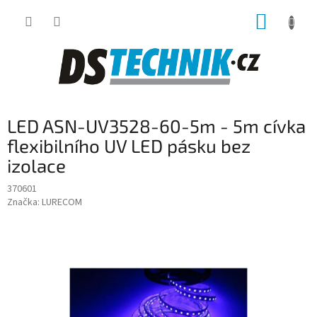
Přejít
NÁKUP
na
obsah
KOŠÍK
LED ASN-UV3528-60-5m - 5m cívka
flexibilního UV LED pásku bez
izolace
370601
Značka:
LURECOM