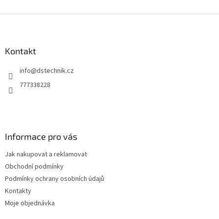
Z
á
p
a
Kontakt
t
info
@
dstechnik.cz
í
777338228
Informace pro vás
Jak nakupovat a reklamovat
Obchodní podmínky
Podmínky ochrany osobních údajů
Kontakty
Moje objednávka