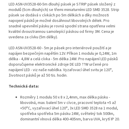
LED ASN-UV3528-60-5m dlouhý pásek je STRIP pásek složený z
modulů (5cm dlouhých) se třemi miniaturními LED SMD 3528. Strip
pásek se dodává v cívkách po 5m délkách a díky možnosti
napojení pásků je možné dosáhnout libovolných délek. Pro
snadné upevnění pásku je rovná spodní strana opatřena velmi
kvalitní dvoustrannou samolepící páskou od firmy 3M. Cena je
uvedena za cívku (5m délky).
LED ASN-UV3528-60 - 5m je pásek pro interiérové použití a je
napájen bezpečným napětím 12V. Příkon 1 modulu je 0,24W, 1m
délka - 4,8W a celá cívka - 5m délka 24W. Pro napájení LED pásků
doporučujeme elektronické zdroje DE LED ??W určené pro
napájení LED - viz naše nabídka. Vyzařovací úhel svitu je 120°,
životnost pásků je až 50 tis. hodin.
Technická data:
Rozměry 1 modulu 50 x 8 x 2,4mm, max délka pásku -
libovolná, max. balení 5m v cívce, pracovní teplota +5 až
+50°C, vyzařovací úhel 120°, 3x LED SMD 3528 na 1 modul,
spotřeba spotřeba 5m pásku 24W, světelný tok 500lm,
dominantní vlnová délka 400-405nm, barva UVA, krytí IP 20.