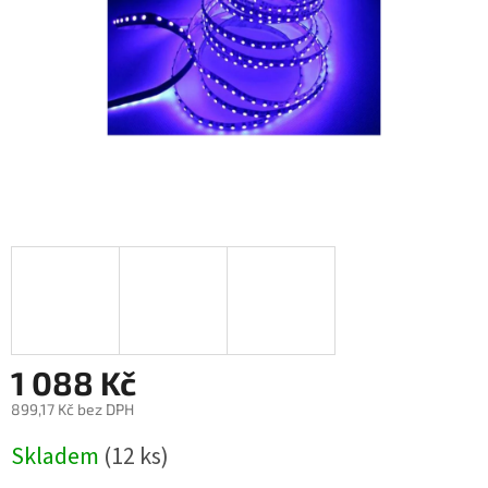
1 088 Kč
899,17 Kč bez DPH
Měrná
Skladem
(12 ks)
cena: