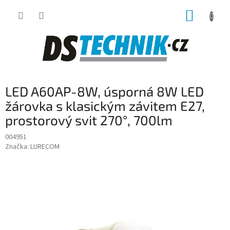
Přejít
NÁKUP
na
obsah
KOŠÍK
LED A60AP-8W, úsporná 8W LED
žárovka s klasickým závitem E27,
prostorový svit 270°, 700lm
004951
Značka:
LURECOM