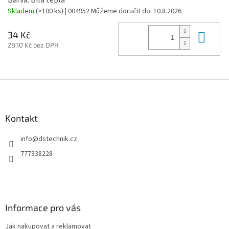
Skladem
(>100 ks)
| 004952
Můžeme doručit do:
10.8.2026
Do 
34 Kč
28,10 Kč bez DPH
Z
á
p
a
Kontakt
t
info
@
dstechnik.cz
í
777338228
Informace pro vás
Jak nakupovat a reklamovat