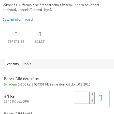
Výkonná LED žárovka se standardním závitem E27 pro osvětlení
obchodů, kanceláří, domů i bytů.
Detailní informace
ZEPTAT SE
SDÍLET
Varianty
Popis
Barva: Bílá neutrální
Skladem
(>100 ks)
| 004951
Můžeme doručit do:
10.8.2026
Do 
34 Kč
28,10 Kč bez DPH
Barva: Bílá teplá