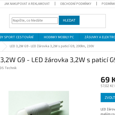
JAK NAKUPOVAT A REKLAMOVAT
OBCHODNÍ PODMÍNKY
PODMÍNK
HLEDAT
BY SPORT CESTOVÁNÍ
HODINKY MOBILY PC
ZÁSUVKY A ELEKTR
LED 3,2W G9 - LED žárovka 3,2W s paticí G9, 200lm, 230V
3,2W G9 - LED žárovka 3,2W s paticí 
DS Technik
69 
57,02 Kč
Měrná
ZVOLT
cena:
LED žárov
malým ro