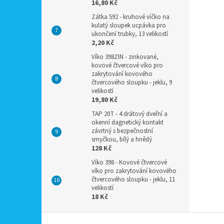
16,80 Kč
Zátka 592 - kruhové víčko na
kulatý sloupek ucpávka pro
ukončení trubky, 13 velikostí
2,20 Kč
Víko 398ZIN - zinkované,
kovové čtvercové víko pro
zakrytování kovového
čtvercového sloupku - jeklu, 9
velikostí
19,80 Kč
TAP 20T - 4 drátový dveřní a
okenní dagnetický kontakt
závrtný s bezpečnostní
smyčkou, bílý a hnědý
128 Kč
Víko 398 - Kovové čtvercové
víko pro zakrytování kovového
čtvercového sloupku - jeklu, 11
velikostí
18 Kč
Z