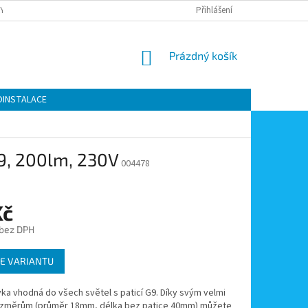
Y OCHRANY OSOBNÍCH ÚDAJŮ
KONTAKTY
Přihlášení
MOJE OBJEDNÁVKA
NÁKUPNÍ
Prázdný košík
KOŠÍK
OINSTALACE
G9, 200lm, 230V
004478
Kč
 bez DPH
E VARIANTU
ka vhodná do všech světel s paticí G9. Díky svým velmi
změrům (průměr 18mm, délka bez patice 40mm) můžete