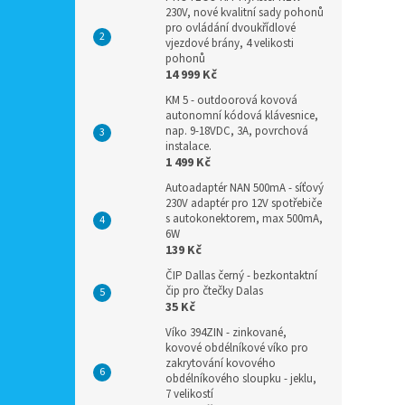
230V, nové kvalitní sady pohonů
pro ovládání dvoukřídlové
vjezdové brány, 4 velikosti
pohonů
14 999 Kč
KM 5 - outdoorová kovová
autonomní kódová klávesnice,
nap. 9-18VDC, 3A, povrchová
instalace.
1 499 Kč
Autoadaptér NAN 500mA - síťový
230V adaptér pro 12V spotřebiče
s autokonektorem, max 500mA,
6W
139 Kč
ČIP Dallas černý - bezkontaktní
čip pro čtečky Dalas
35 Kč
Víko 394ZIN - zinkované,
kovové obdélníkové víko pro
zakrytování kovového
obdélníkového sloupku - jeklu,
7 velikostí