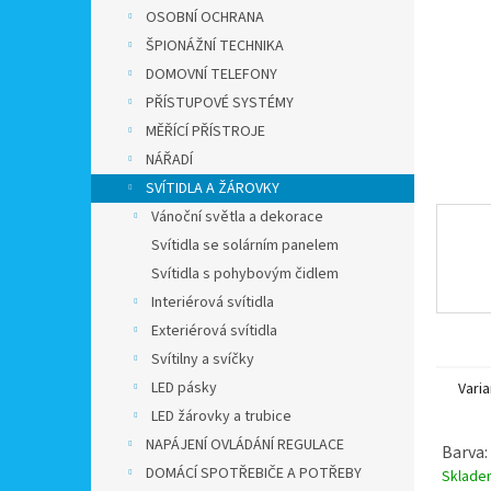
n
OSOBNÍ OCHRANA
e
ŠPIONÁŽNÍ TECHNIKA
l
DOMOVNÍ TELEFONY
PŘÍSTUPOVÉ SYSTÉMY
MĚŘÍCÍ PŘÍSTROJE
NÁŘADÍ
SVÍTIDLA A ŽÁROVKY
Vánoční světla a dekorace
Svítidla se solárním panelem
Svítidla s pohybovým čidlem
Interiérová svítidla
Exteriérová svítidla
Svítilny a svíčky
LED pásky
Varia
LED žárovky a trubice
NAPÁJENÍ OVLÁDÁNÍ REGULACE
Barva:
DOMÁCÍ SPOTŘEBIČE A POTŘEBY
Sklad