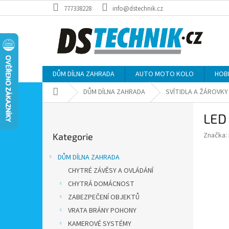
Přejít
777338228
info@dstechnik.cz
na
obsah
DŮM DÍLNA ZAHRADA
AUTO MOTO KOLO
HOB
Domů
DŮM DÍLNA ZAHRADA
SVÍTIDLA A ŽÁROVKY
P
LED 
o
Přeskočit
s
Značka:
Kategorie
kategorie
t
r
DŮM DÍLNA ZAHRADA
a
CHYTRÉ ZÁVĚSY A OVLÁDÁNÍ
n
CHYTRÁ DOMÁCNOST
n
í
ZABEZPEČENÍ OBJEKTŮ
p
VRATA BRÁNY POHONY
a
KAMEROVÉ SYSTÉMY