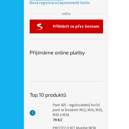
Nová registrace
Zapomenuté heslo
nebo
Přihlásit se přes Seznam
Přijímáme online platby
Top 10 produktů
Pant 425 - regulovatelný boční
pant se šroubem M12, M16, M18,
M20 a M24.
79 Kč
PROTECO KIT MyAster NEW